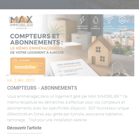
Immobilier
lun. 2 déc. 2013
COMPTEURS - ABONNEMENTS
Vous emménagez dans un logement géré par MAX IMMOBILIER ? Ce
mémo récapitule les démarches à effectuer pour vos compteurs et
abonnements, avec les spécificités d'Ajaccio : EDF fournisseur unique
d'électricité en Corse, eau gérée par Kyrnolia, assurance habitation,
ramonage… Tout pour une installation sereine.
Découvrir l'article