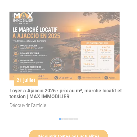
21 juillet
Loyer à Ajaccio 2026 : prix au m², marché locatif et
I
tension | MAX IMMOBILIER
(
Découvrir l'article
D
Découvrir toutes nos actualités