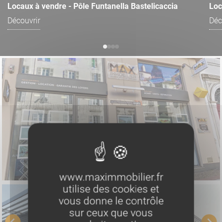
Locaux à vendre - Pôle Funtanella Bastelicaccia
Loc
Découvrir
Déc
www.maximmobilier.fr
utilise des cookies et
vous donne le contrôle
sur ceux que vous