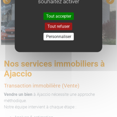
souhaitez activer
Tout accepter
Tout refuser
Personnaliser
Nos services immobiliers à
Ajaccio
Transaction immobilière (Vente)
Vendre un bien
à Ajaccio nécessite une approche
méthodique.
Notre équipe intervient à chaque étape :