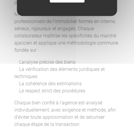
personne.
MAX IMMOBILIER s’appuie sur une équipe de
professionnels de l’immobilier formés en interne,
sérieux, rigoureux et engagés. Chaque
collaborateur maîtrise les spécificités du marché
ajaccien et applique une méthodologie commune
fondée sur :
L’analyse précise des biens
La vérification des éléments juridiques et
techniques
La cohérence des estimations
Le respect strict des procédures
Chaque bien confié à l’agence est analysé
individuellement, avec exigence et méthode, afin
d’éviter toute approximation et de sécuriser
chaque étape de la transaction.