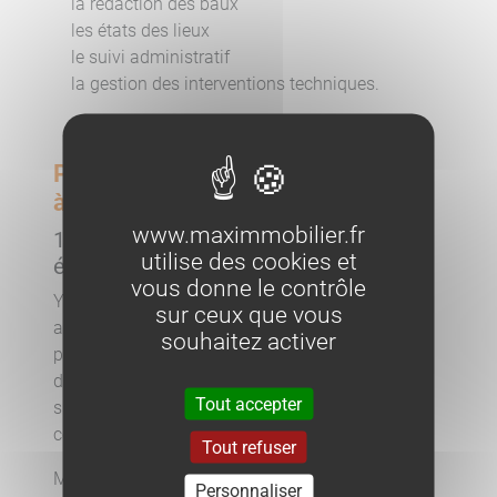
la rédaction des baux
les états des lieux
le suivi administratif
la gestion des interventions techniques.
Pourquoi choisir MAX IMMOBILIER
à Ajaccio ?
www.maximmobilier.fr
1. Une expertise locale réelle et une
utilise des cookies et
équipe de professionnels engagés
vous donne le contrôle
Yves MENASSÉ, gérant de MAX IMMOBILIER,
sur ceux que vous
analyse le marché immobilier ajaccien depuis
souhaitez activer
plus de 20 ans. Cette expérience lui permet
d’anticiper les fluctuations, d’identifier les
Tout accepter
surévaluations et de structurer des stratégies de
commercialisation cohérentes et réalistes.
Tout refuser
Mais cette expertise ne repose pas sur une seule
Personnaliser