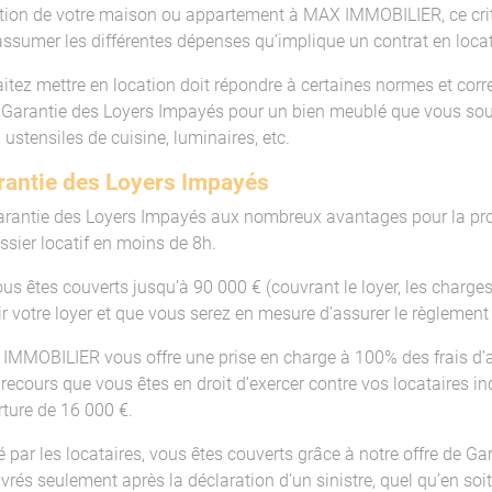
ocation de votre maison ou appartement à MAX IMMOBILIER, ce cri
d’assumer les différentes dépenses qu’implique un contrat en loca
itez mettre en location doit répondre à certaines normes et corr
 Garantie des Loyers Impayés pour un bien meublé que vous souha
 ustensiles de cuisine, luminaires, etc.
arantie des Loyers Impayés
antie des Loyers Impayés aux nombreux avantages pour la prot
ssier locatif en moins de 8h.
 êtes couverts jusqu’à 90 000 € (couvrant le loyer, les charges et
r votre loyer et que vous serez en mesure d’assurer le règlemen
X IMMOBILIER vous offre une prise en charge à 100% des frais d’
ecours que vous êtes en droit d’exercer contre vos locataires ind
rture de 16 000 €.
ar les locataires, vous êtes couverts grâce à notre offre de Ga
rés seulement après la déclaration d’un sinistre, quel qu’en soit