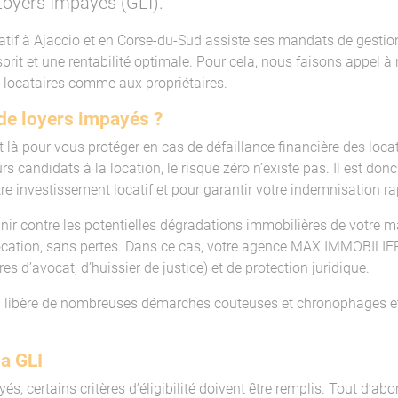
 Loyers Impayés (GLI).
tif à Ajaccio et en Corse-du-Sud assiste ses mandats de gestio
prit et une rentabilité optimale. Pour cela, nous faisons appel 
 locataires comme aux propriétaires.
de loyers impayés ?
 là pour vous protéger en cas de défaillance financière des loca
rs candidats à la location, le risque zéro n’existe pas. Il est don
re investissement locatif et pour garantir votre indemnisation r
ir contre les potentielles dégradations immobilières de votre 
ocation, sans pertes. Dans ce cas, votre agence MAX IMMOBILIER 
s d’avocat, d’huissier de justice) et de protection juridique.
s libère de nombreuses démarches couteuses et chronophages 
la GLI
, certains critères d’éligibilité doivent être remplis. Tout d’abord