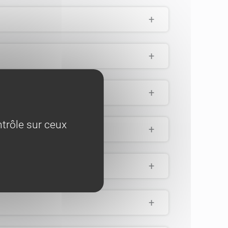
+
+
+
trôle sur ceux
+
+
+