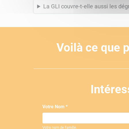
La GLI couvre-t-elle aussi les dég
Voilà ce que 
Intéres
Votre Nom *
Votre nom de famille.