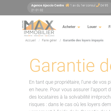
Panneau de gestion des cookies
Agence
Ajaccio
Centre
1 av du 1er consul
04 95
21 01 02
Acheter
Louer
F
Accueil
Faire gérer
Garantie des loyers impayés
Garantie d
En tant que propriétaire, l’une de vos
en heure. Pour vous assurer l’apport d
des locataires à la solvabilité irréproc
risques : dans le cas où les loyers de