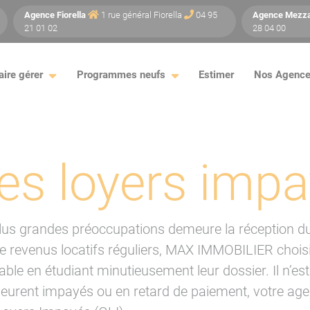
Agence
Fiorella
1 rue général Fiorella
04 95
Agence
Mezz
21 01 02
28 04 00
aire gérer
Programmes neufs
Estimer
Nos Agenc
es loyers imp
 plus grandes préoccupations demeure la réception du
e revenus locatifs réguliers, MAX IMMOBILIER choisit
hable en étudiant minutieusement leur dossier. Il n’est
meurent impayés ou en retard de paiement, votre age