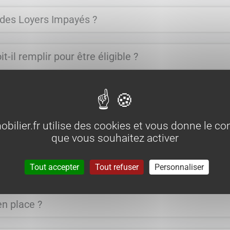
des Loyers Impayés ?
t-il remplir pour être éligible ?
ert ?
lier.fr utilise des cookies et vous donne le con
que vous souhaitez activer
t physique (caution solidaire) ?
Tout accepter
Tout refuser
Personnaliser
en place ?