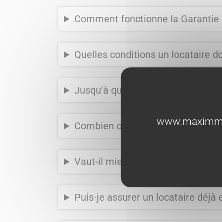
Comment fonctionne la Garantie 
Quelles conditions un locataire doi
Jusqu'à quel montant suis-je couv
www.maximmobi
Combien coûte la GLI ?
Vaut-il mieux une GLI ou un garan
Puis-je assurer un locataire déjà 