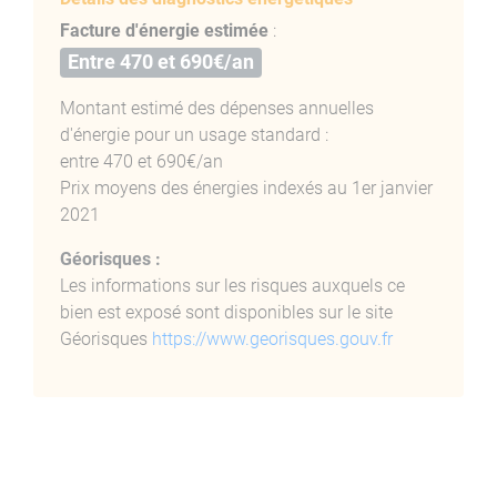
ELEMENTS FINANCIERS F2 MEUBLÉ
Facture d'énergie estimée
:
BASTELICA :
Entre 470 et 690€/an
LOYER : 620 € -Pas de charges locatives –
Montant estimé des dépenses annuelles
d'énergie pour un usage standard :
ORDURES MENAGERES : 44€/An-
entre 470 et 690€/an
DEPOT DE GARANTIE : 1240€
Prix moyens des énergies indexés au 1er janvier
2021
HONORAIRES : 341€ (Dont 93 euros frais d’état des
lieux inclus) -
Géorisques :
Les informations sur les risques auxquels ce
DPE : C
bien est exposé sont disponibles sur le site
Géorisques
https://www.georisques.gouv.fr
GES : A
DISPONIBLE : Immédiatement