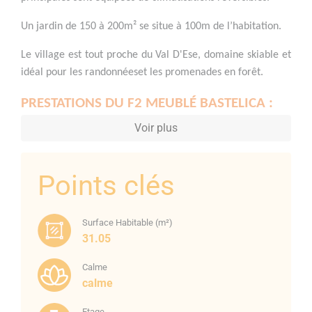
Un jardin de 150 à 200m² se situe à 100m de l’habitation.
Le village est tout proche du Val D'Ese, domaine skiable et
idéal pour les randonnéeset les promenades en forêt.
PRESTATIONS DU F2 MEUBLÉ BASTELICA :
Carrelage
Voir plus
Parquet
Peinture
Points clés
Faïence
Menuiseries PVC double vitrage
Climatisation réversible
Surface Habitable (m²)
Chauffe-eau électrique
31.05
Placards muraux
Cuisine équipée (plaque de cuisson, hotte, four,
Calme
calme
micro-ondes, lave-linge, réfrigérateur/congélateur).
Etage