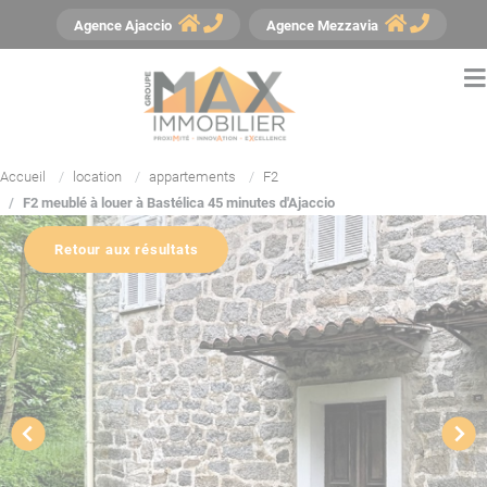
Panneau de gestion des cookies
Agence
Ajaccio
Agence
Mezzavia
Accueil
location
appartements
F2
F2 meublé à louer à Bastélica 45 minutes d'Ajaccio
Retour aux résultats