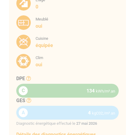
0
COMPOSITION DU F2 MEUBLÉ BASTELICA :
Meublé
oui
Pièce
Cuisine
équipée
RDC
Clim
RDC Salon/cuisine
oui
Chambre
DPE
Salle d’eau
C
134
kWh/m².an
GES
TOTAL HABITABLE
A
4
kgC02;/m².an
Cagibi
Diagnostic énergétique effectué le
27 mai 2026
Détails des diagnostics énergétiques