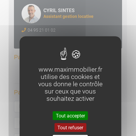
CYRIL SINTES
Assistant gestion locative
04 95 21 01 02
location@maximmobilier.fr
Par téléphone
www.maximmobilier.fr
Appeler l'agence
utilise des cookies et
vous donne le contrôle
sur ceux que vous
Par email :
souhaitez activer
Tout accepter
Tout refuser