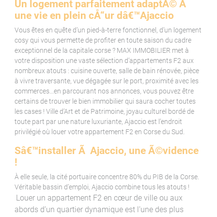
Un logement parfaitement adaptÃ© Ã
une vie en plein cÅ“ur dâ€™Ajaccio
Vous êtes en quête d’un pied-à-terre fonctionnel, d’un logement
cosy qui vous permette de profiter en toute saison du cadre
exceptionnel de la capitale corse ? MAX IMMOBILIER met à
votre disposition une vaste sélection d’appartements F2 aux
nombreux atouts : cuisine ouverte, salle de bain rénovée, pièce
à vivre traversante, vue dégagée sur le port, proximité avec les
commerces...en parcourant nos annonces, vous pouvez être
certains de trouver le bien immobilier qui saura cocher toutes
les cases ! Ville d’Art et de Patrimoine, joyau culturel bordé de
toute part par une nature luxuriante, Ajaccio est l’endroit
privilégié où louer votre appartement F2 en Corse du Sud.
Sâ€™installer Ã Ajaccio, une Ã©vidence
!
À elle seule, la cité portuaire concentre 80% du PIB de la Corse.
Véritable bassin d’emploi, Ajaccio combine tous les atouts !
Louer un appartement F2 en cœur de ville ou aux
abords d’un quartier dynamique est l’une des plus