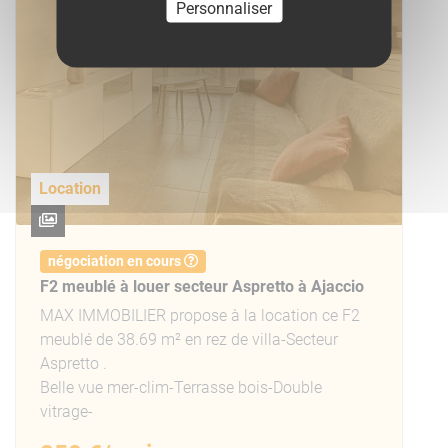
Personnaliser
Location
négociation en cours
F2 meublé à louer secteur Aspretto à Ajaccio
MAX IMMOBILIER propose à la location ce F2
meublé de 38.69 m² en rez de villa-Secteur
Aspretto .
Belle vue mer-clim-Terrasse bois-Double
vitrage-