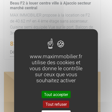
Beau F2 à louer centre ville à Ajaccio secteur
marché central
MAX IMMOBILIER propose à la location ce F2
de 40.62 m² en 4 ème étage sans ascenseur.
Cuisine semi équipée Vue sur le port. Balcon de
3m²-Clim-Tomettes au sol-
830 €/mois
charges comprises
Découvrir le bien
www.maximmobilier.fr
utilise des cookies et
vous donne le contrôle
sur ceux que vous
souhaitez activer
Tout accepter
Tout refuser