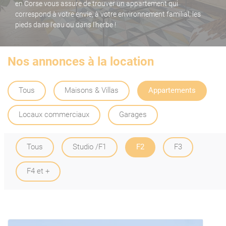
en Corse vous assure de trouver un appartement qui
correspond à votre envie, à votre environnement familial, les
pieds dans l'eau ou dans l'herbe !
Nos annonces à la location
Tous
Maisons & Villas
Appartements
Locaux commerciaux
Garages
Tous
Studio /F1
F2
F3
F4 et +