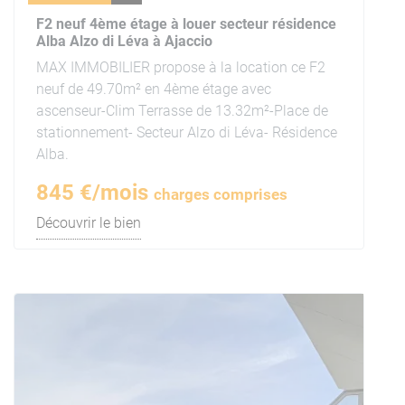
F2 neuf 4ème étage à louer secteur résidence
Alba Alzo di Léva à Ajaccio
MAX IMMOBILIER propose à la location ce F2
neuf de 49.70m² en 4ème étage avec
ascenseur-Clim Terrasse de 13.32m²-Place de
stationnement- Secteur Alzo di Léva- Résidence
Alba.
845 €/mois
charges comprises
Découvrir le bien