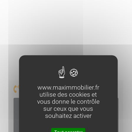
HONORAIRES : 528 € (Dont 121€uros frais
d’état des lieux inclus).
DPE : C
GES : A
DISPONIBLE : Immédiatement
www.maximmobilier.fr
Prenons contact
utilise des cookies et
vous donne le contrôle
sur ceux que vous
CYRIL SINTES
souhaitez activer
Assistant gestion locative
04 95 21 01 02