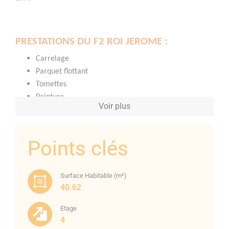
PRESTATIONS DU F2 ROI JEROME :
Carrelage
Parquet flottant
Tomettes
Peinture
Voir plus
Faïence
Menuiserie PVC double vitrage
Chauffe-eau électrique
Points clés
Clim réversible séjour
Cuisine semi équipée
Douche grand receveur
Surface Habitable (m²)
Salle d’eau refaite.
40.62
Etage
4