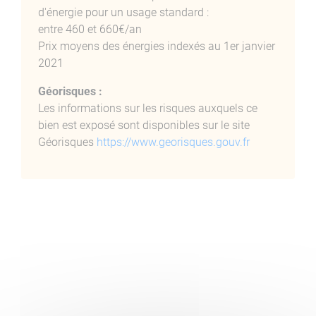
d'énergie pour un usage standard :
entre 460 et 660€/an
TOTAL HABITABLE
Prix moyens des énergies indexés au 1er janvier
2021
Balcon
Géorisques :
Les informations sur les risques auxquels ce
bien est exposé sont disponibles sur le site
Géorisques
https://www.georisques.gouv.fr
ELEMENTS FINANCIERS :
LOYER : 830€ (Dont 15 €uros de charges
locatives incluses dans le loyer avec régul
annuelle)
ORDURES MENAGERES : 19.50/mois
DEPOT DE GARANTIE : 815 €