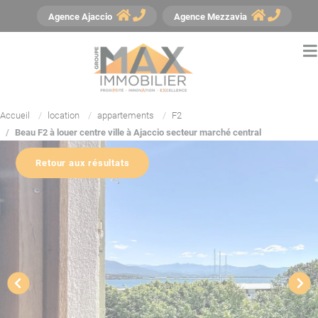
Panneau de gestion des cookies
Agence
Ajaccio
Agence
Mezzavia
Accueil
location
appartements
F2
Beau F2 à louer centre ville à Ajaccio secteur marché central
Retour aux résultats