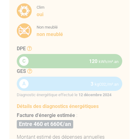
COMPOSITION DU F2 ROI JEROME :
Clim
Pièce
oui
R+4
Hall d’entrée
Non meublé
non meublé
Cuisine
DPE
Séjour
C
120
kWh/m².an
Salle d’eau
GES
Chambre
A
3
kgC02;/m².an
Diagnostic énergétique effectué le
12 décembre 2024
Détails des diagnostics énergétiques
Facture d'énergie estimée
:
Entre 460 et 660€/an
Montant estimé des dépenses annuelles