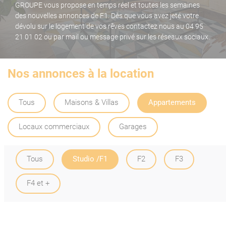
GROUPE vous propose en temps réel et toutes les semaines
des nouvelles annonces de F1. Dès que vous avez jeté votre
dévolu sur le logement de vos rêves contactez nous au 04 95
21 01 02 ou par mail ou message privé sur les réseaux sociaux.
Nos annonces à la location
Tous
Maisons & Villas
Appartements
Locaux commerciaux
Garages
Tous
Studio /F1
F2
F3
F4 et +