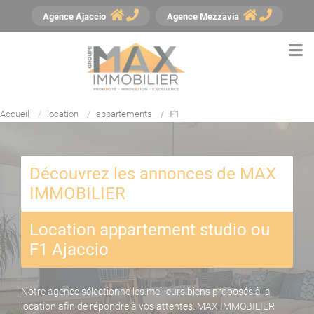
Panneau de gestion des cookies
Agence
Ajaccio
Agence
Mezzavia
Accueil
location
appartements
F1
Découvrez les annonces de MAX
IMMOBILIER
Location appartement studio ou
F1 Ajaccio
Notre agence sélectionne les meilleurs biens proposés à la
location afin de répondre à vos attentes. MAX IMMOBILIER