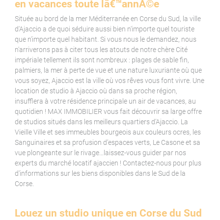
en vacances toute lâ€™annÃ©e
Située au bord de la mer Méditerranée en Corse du Sud, la ville
d'Ajaccio a de quoi séduire aussi bien n'importe quel touriste
que n'importe quel habitant. Si vous nous le demandez, nous
n'arriverons pas à citer tous les atouts de notre chère Cité
impériale tellement ils sont nombreux : plages de sable fin,
palmiers, la mer à perte de vue et une nature luxuriante où que
vous soyez, Ajaccio est la ville où vos rêves vous font vivre. Une
location de studio à Ajaccio où dans sa proche région,
insufflera à votre résidence principale un air de vacances, au
quotidien ! MAX IMMOBILIER vous fait découvrir sa large offre
de studios situés dans les meilleurs quartiers d’Ajaccio. La
Vieille Ville et ses immeubles bourgeois aux couleurs ocres, les
Sanguinaires et sa profusion d’espaces verts, Le Casone et sa
vue plongeante sur le rivage…laissez-vous guider par nos
experts du marché locatif ajaccien ! Contactez-nous pour plus
d'informations sur les biens disponibles dans le Sud de la
Corse.
Louez un studio unique en Corse du Sud