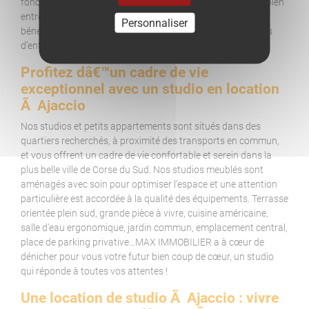
fonctionnels. Situés dans les derniers étages d’immeubles bien
entretenus et de résidences calmes et sécurisées, ils
Personnaliser
bénéficient d’une luminosité exceptionnelle et, pour certains
d’entre eux, d’une vue imprenable sur la mer Méditerranée.
Profitez dâ€™un cadre de vie
exceptionnel avec un studio en location
Ã Ajaccio
Nos studios et petits appartements sont situés dans des
quartiers recherchés, à proximité des transports en commun,
et vous offrent un cadre de vie confortable et serein dans la
plus belle ville de Corse du Sud. Nos studios meublés sont
aménagés avec soin pour optimiser l’espace et une attention
particulière est accordée à la qualité des équipements. Terrasse
orientée plein sud, grande pièce à vivre, cuisine américaine,
salle d’eau ergonomique, jardin commun, emplacement central,
place de parking privative…MAX IMMOBILIER a à cœur de
dénicher pour vous votre futur bien coup de cœur, un studio
qui réponde à toutes vos attentes !
Une location de studio Ã Ajaccio : vivre