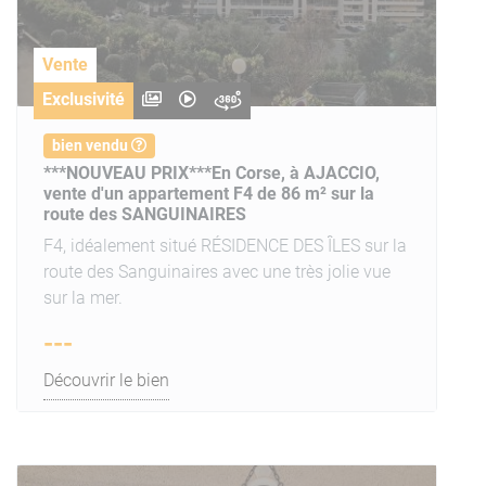
Vente
Exclusivité
bien vendu
***NOUVEAU PRIX***En Corse, à AJACCIO,
vente d'un appartement F4 de 86 m² sur la
route des SANGUINAIRES
F4, idéalement situé RÉSIDENCE DES ÎLES sur la
route des Sanguinaires avec une très jolie vue
sur la mer.
---
Découvrir le bien