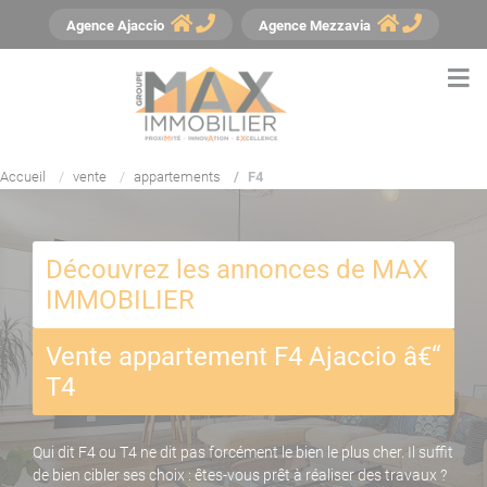
Panneau de gestion des cookies
Agence
Ajaccio
Agence
Mezzavia
Accueil
vente
appartements
F4
Découvrez les annonces de MAX
IMMOBILIER
Vente appartement F4 Ajaccio â€“
T4
Qui dit F4 ou T4 ne dit pas forcément le bien le plus cher. Il suffit
de bien cibler ses choix : êtes-vous prêt à réaliser des travaux ?