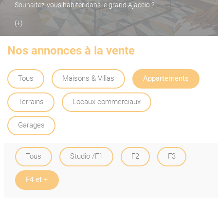
Souhaitez-vous habiter dans le grand Ajaccio ?
(+)
Nos annonces à la vente
Tous
Maisons & Villas
Appartements
Terrains
Locaux commerciaux
Garages
Tous
Studio /F1
F2
F3
F4 et +