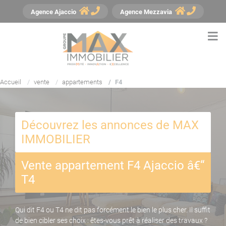
Panneau de gestion des cookies
Agence
Ajaccio
Agence
Mezzavia
Accueil
vente
appartements
F4
Découvrez les annonces de MAX
IMMOBILIER
Vente appartement F4 Ajaccio â€“
T4
Qui dit F4 ou T4 ne dit pas forcément le bien le plus cher. Il suffit
de bien cibler ses choix : êtes-vous prêt à réaliser des travaux ?