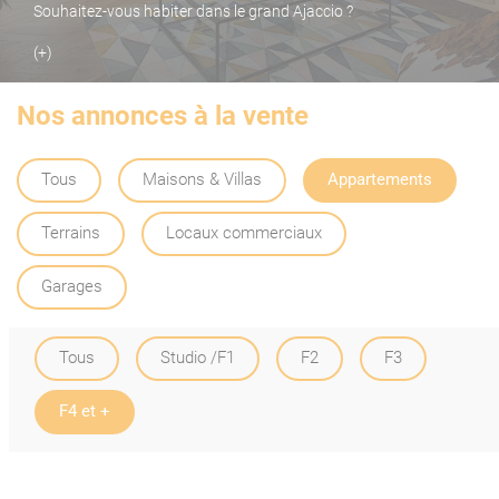
Souhaitez-vous habiter dans le grand Ajaccio ?
(+)
Nos annonces à la vente
Tous
Maisons & Villas
Appartements
Terrains
Locaux commerciaux
Garages
Tous
Studio /F1
F2
F3
F4 et +