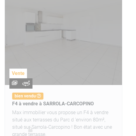
Vente
bien vendu
F4 à vendre à SARROLA-CARCOPINO
Max immobilier vous propose un F4 à vendre
situé aux terrasses du Parc d 'environ 80m²,
situé sur Sarrola-Carcopino ! Bon état avec une
grande terrasse.