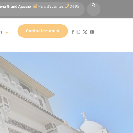
avia
Grand Ajaccio
Parc d'activités
04 95
Contactez-nous
es