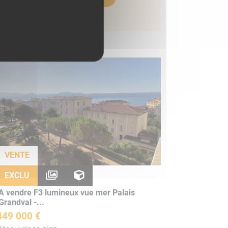
ens similaires
VENTE
EXCLU
A vendre F3 lumineux vue mer Palais
Grandval -...
449 000 €