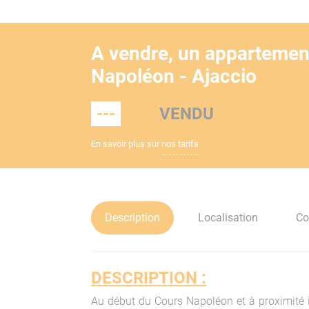
A vendre, un appartement
Napoléon - Ajaccio
---
VENDU
En savoir plus sur
nos tarifs
Description
Localisation
Co
DESCRIPTION :
Au début du Cours Napoléon et à proximité i