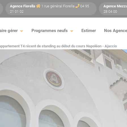
Agence
Fiorella
1 rue général Fiorella
04 95
Agence
Mezz
21 01 02
28 04 00
aire gérer
Programmes neufs
Estimer
Nos Agenc
appartement T4 récent de standing au début du cours Napoléon - Ajaccio