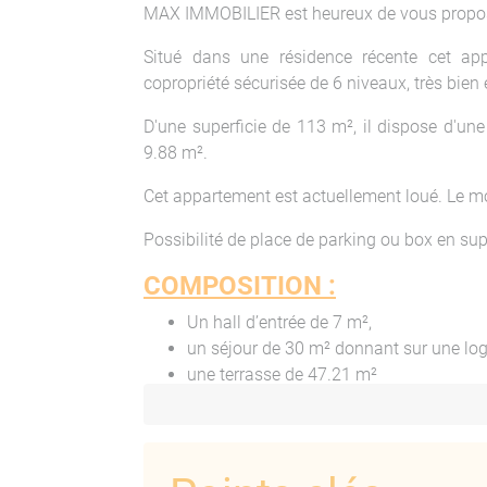
MAX IMMOBILIER est heureux de vous proposer
Situé dans une résidence récente cet ap
copropriété sécurisée de 6 niveaux, très bien
D'une superficie de 113 m², il dispose d'un
9.88 m².
Cet appartement est actuellement loué. Le m
Possibilité de place de parking ou box en su
COMPOSITION :
Un hall d’entrée de 7 m²,
un séjour de 30 m² donnant sur une lo
une terrasse de 47.21 m²
Trois chambres de 13 m²
une salle de bain
deux wc indépendants
une cuisine de 20 m²