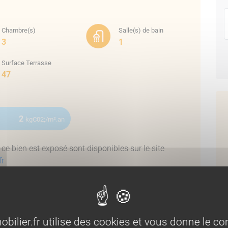
Chambre(s)
Salle(s) de bain
3
1
s la salle de bain,
Surface Terrasse
47
roulants électriques,
2
kgC02;/m².an
ce bien est exposé sont disponibles sur le site
fr
lier.fr utilise des cookies et vous donne le con