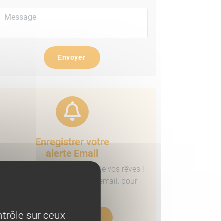
Envoyer
Enregistrer votre
alerte Email
Vous ne trouvez pas le bien de vos rêves !
inscrivez vous à notre alerte email, pour
recevoir des propositions.
trôle sur ceux
Créer mon alerte