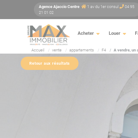
Panneau de gestion des cookies
Agence
Ajaccio
Centre
1 av du 1er consul
04 95
21 01 02
Acheter
Louer
F
Accueil
vente
appartements
F4
A vendre, un 
Retour aux résultats