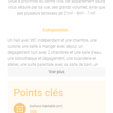
Situé à proximité du centre ville, cet appartement saura
vous séduire par sa vue, ses grands volumes, ainsi que
ses plusieurs terrasses de 21m² - 9m² - 7 m².
Composition :
Un hall avec WC indépendant et une chambre, une
cuisine, une salle à manger avec séjour, un
dégagement nuit avec 2 chambres et une salle d’eau,
une bibliothéque et dégagement, une buanderie et
atelier, une suite parentale avec sa salle de bain, un
cagibi.
Voir plus
Une terrasse, une longue avec accès seulement par les
3 chambres, une petite terrasse dans la suite parentale
Points clés
Une cave
Surface Habitable (m²)
155