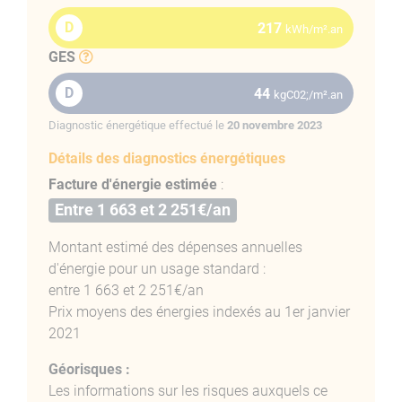
constitue un véritable espace de vie, lumineux et
D
217
kWh/m².an
convivial.
GES
L’appartement se distingue par des
prestations haut de
D
44
kgC02;/m².an
gamme
: insonorisation complète (sol et plafond),
double vitrage, climatisation réversible dans le séjour
Diagnostic énergétique effectué le
20 novembre 2023
et chauffage central au gaz. Un niveau de confort rare
Détails des diagnostics énergétiques
en centre-ville, assurant calme et qualité de vie.
Facture d'énergie estimée
:
Un charme authentique et des espaces
Entre 1 663 et 2 251€/an
optimisés
Montant estimé des dépenses annuelles
Ce bien conserve de beaux éléments de caractère,
d'énergie pour un usage standard :
comme des
hauts plafonds
et une
cheminée
entre 1 663 et 2 251€/an
décorative
, qui lui confèrent une âme unique. Les deux
Prix moyens des énergies indexés au 1er janvier
chambres, dotées de grands placards intégrés, offrent
2021
une excellente capacité de rangement. La cuisine,
entièrement aménagée et équipée, est prête à l’emploi.
Géorisques :
Les informations sur les risques auxquels ce
Un extérieur et un stationnement pratique