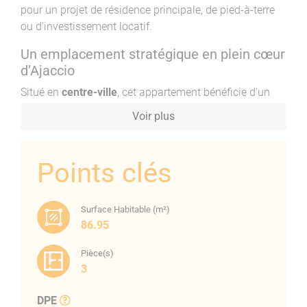
pour un projet de résidence principale, de pied-à-terre
ou d’investissement locatif.
Un emplacement stratégique en plein cœur
d’Ajaccio
Situé en
centre-ville
, cet appartement bénéficie d’un
accès immédiat à toutes les commodités : commerces,
Voir plus
écoles, services, transports… Tout se fait à pied. Le
quartier Sainte-Lucie
, particulièrement recherché, offre
un équilibre parfait entre vie urbaine animée et
Points clés
tranquillité, garantissant un cadre de vie des plus
agréables au quotidien.
Surface Habitable (m²)
Un appartement spacieux, lumineux et
86.95
confortable
Pièce(s)
D’une surface d’environ 81 m² habitables (86,95 m² au
3
sol), cet appartement situé au
2ᵉ étage avec
ascenseur
séduit par ses volumes généreux et son
DPE
ambiance chaleureuse. Le séjour de près de 30 m²