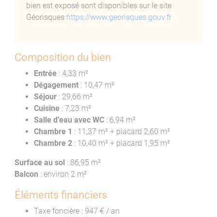
bien est exposé sont disponibles sur le site
Un
balcon exposé sud-est
apporte une agréable
Géorisques
https://www.georisques.gouv.fr
ouverture sur l’extérieur.
À noter : la possibilité de reprendre un emplacement de
parking situé à 80 mètres, actuellement loué 700 € par
Composition du bien
an, un atout majeur dans ce secteur où le
Entrée
: 4,33 m²
stationnement est limité.
Dégagement
: 10,47 m²
Une résidence sécurisée et bien entretenue
Séjour
: 29,66 m²
Cuisine
: 7,23 m²
L’immeuble, équipé d’un ascenseur et d’un digicode,
Salle d’eau avec WC
: 6,94 m²
garantit sécurité et confort au quotidien.
Chambre 1
: 11,37 m² + placard 2,60 m²
Chambre 2
: 10,40 m² + placard 1,95 m²
Un investissement polyvalent et sans
travaux
Surface au sol
: 86,95 m²
Balcon
: environ 2 m²
Grâce à son état irréprochable, ses prestations
soignées et sa localisation exceptionnelle, cet
Éléments financiers
appartement convient parfaitement à une résidence
Taxe foncière : 947 € / an
principale confortable, à un pied-à-terre de qualité ou à