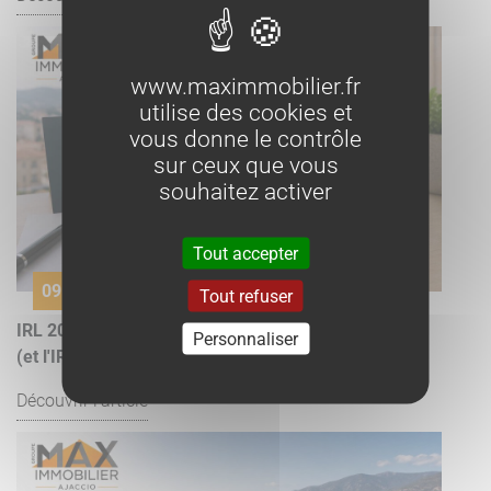
www.maximmobilier.fr
utilise des cookies et
vous donne le contrôle
sur ceux que vous
souhaitez activer
Tout accepter
09 juillet
Tout refuser
IRL 2026 : le dernier indice de référence des loyers
Personnaliser
(et l'IRL Corse)
Découvrir l'article