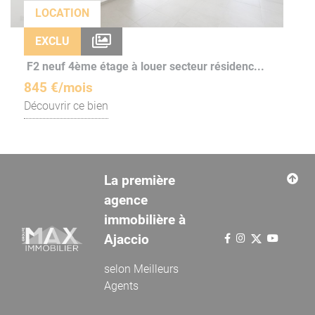
LOCATION
EXCLU
F2 neuf 4ème étage à louer secteur résidenc...
845 €/mois
Découvrir ce bien
La première
agence
immobilière à
Ajaccio
selon
Meilleurs
Agents