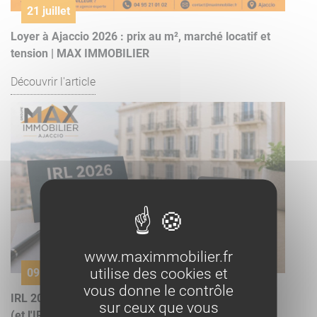
21 juillet
Loyer à Ajaccio 2026 : prix au m², marché locatif et
tension | MAX IMMOBILIER
Découvrir l'article
www.maximmobilier.fr
utilise des cookies et
09 juillet
vous donne le contrôle
IRL 2026 : le dernier indice de référence des loyers
sur ceux que vous
(et l'IRL Corse)