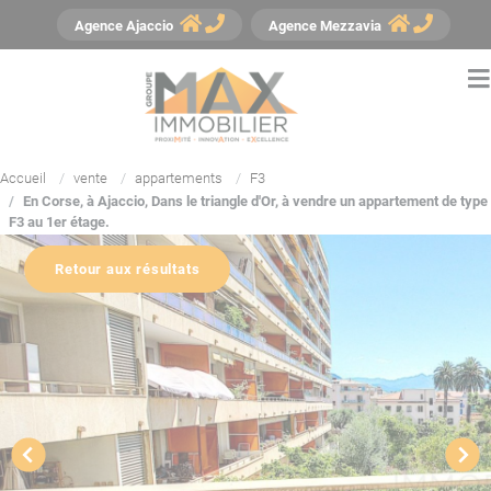
Panneau de gestion des cookies
Agence
Ajaccio
Agence
Mezzavia
Accueil
vente
appartements
F3
En Corse, à Ajaccio, Dans le triangle d'Or, à vendre un appartement de type
F3 au 1er étage.
Retour aux résultats
YouTube est désactivé.
Autoriser