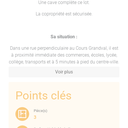
Une cave complète ce lot.
La copropriété est sécurisée.
Sa situation :
Dans une rue perpendiculaire au Cours Grandval, il est
à proximité immédiate des commerces, écoles, lycée,
collège, transports et à 5 minutes à pied du centre-ville.
Voir plus
Sa composition :
Points clés
Un hall d’entrée, une cuisine avec une loggia fermée, un
séjour avec accès, la terrasse, un dégagement, une
salle de bains, un WC et deux chambres.
Pièce(s)
3
Une terrasse