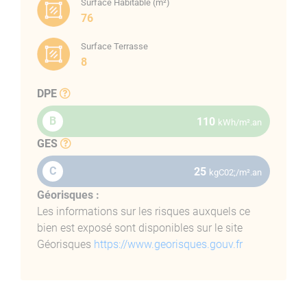
Une Cave
Surface Habitable (m²)
76
Les prestations :
Surface Terrasse
8
Interphone, ascenseur, chaudière gaz, menuiseries alu
double vitrage, volets roulants électriques, carrelage,
DPE
marbre, faïence, placards, papier peint et climatisations
B
dans toutes les pièces.
110
kWh/m².an
GES
.
C
25
kgC02;/m².an
Géorisques :
Les informations sur les risques auxquels ce
bien est exposé sont disponibles sur le site
Géorisques
https://www.georisques.gouv.fr