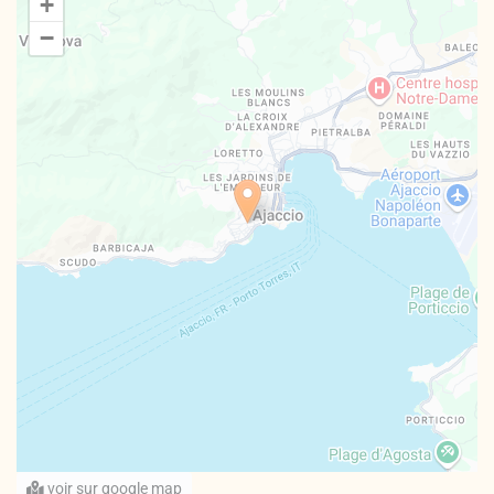
+
−
voir sur google map