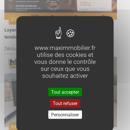
21 juillet
Loyer à Ajaccio 2026 : prix au m², marché locatif et
tension | MAX IMMOBILIER
www.maximmobilier.fr
Découvrir l'article
utilise des cookies et
vous donne le contrôle
sur ceux que vous
souhaitez activer
Tout accepter
Tout refuser
Personnaliser
09 juillet