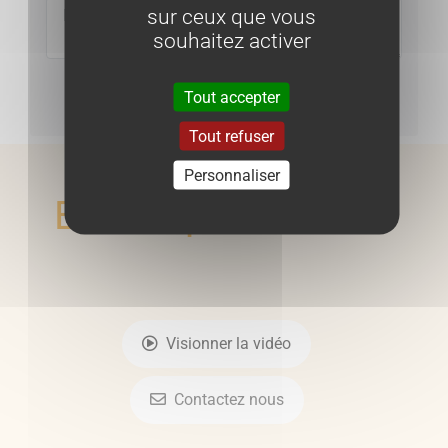
sur ceux que vous
souhaitez activer
Tout accepter
Envoyer
Tout refuser
Personnaliser
En voir plus
Visionner la vidéo
Contactez nous