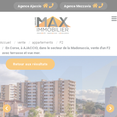
Panneau de gestion des cookies
Agence
Ajaccio
Agence
Mezzavia
Accueil
vente
appartements
F2
En Corse, à AJACCIO, dans le secteur de la Madonuccia, vente d'un F2
avec terrasse et vue mer.
Retour aux résultats
YouTube est désactivé.
Autoriser