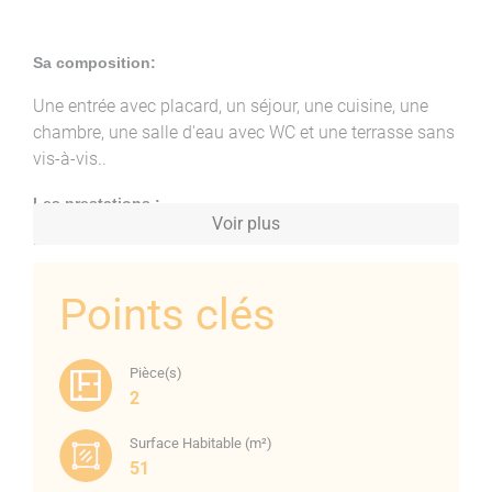
Sa composition:
Une entrée avec placard, un séjour, une cuisine, une
chambre, une salle d'eau avec WC et une terrasse sans
vis-à-vis..
Les prestations :
Voir plus
Menuiseries alu double vitrage, volets roulants PVC
manuels, Carrelage, peinture, faïence, climatisation
réversible Mitsubishi dans le salon, chaudière neuve,
Points clés
chauffage central gaz, cuisine équipée (plaque, hotte,
meubles hauts et bas), placard entrée et Fibre.
Pièce(s)
Pas de travaux à prévoir
2
Charges de copropriété :
240 €/trimestre
Surface Habitable (m²)
51
Taxe Foncière :
780 €/an