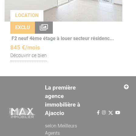
LOCATION
EXCLU
F2 neuf 4ème étage à louer secteur résidenc...
845 €/mois
Découvrir ce bien
La première
agence
immobilière à
Ajaccio
selon
Meilleurs
Agents