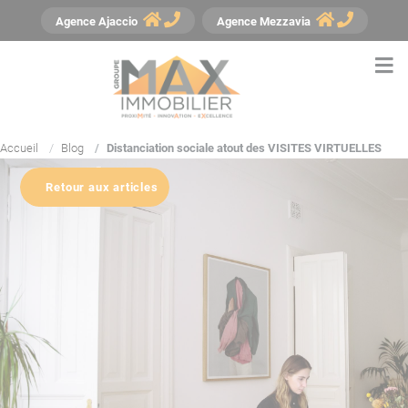
Panneau de gestion des cookies
Agence
Ajaccio
Agence
Mezzavia
Accueil
Blog
Distanciation sociale atout des VISITES VIRTUELLES
Retour aux articles