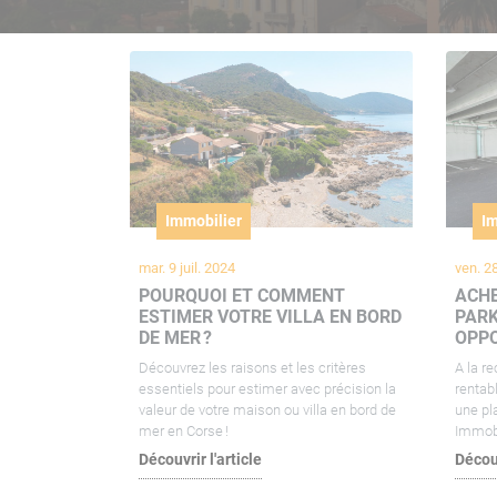
Immobilier
Im
mar. 9 juil. 2024
ven. 2
POURQUOI ET COMMENT
ACHE
ESTIMER VOTRE VILLA EN BORD
PARK
DE MER ?
OPP
Découvrez les raisons et les critères
A la r
essentiels pour estimer avec précision la
rentab
valeur de votre maison ou villa en bord de
une pl
mer en Corse !
Immobi
Découvrir l'article
Découv