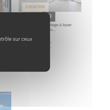
LOCATION
EXCLU
F2 neuf 4ème étage à louer
secteur résidenc...
845 €/mois
trôle sur ceux
Découvrir ce bien
 bien
ns