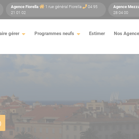
Agence
Fiorella
1 rue général Fiorella
04 95
Agence
Mezz
21 01 02
28 04 00
aire gérer
Programmes neufs
Estimer
Nos Agenc
)