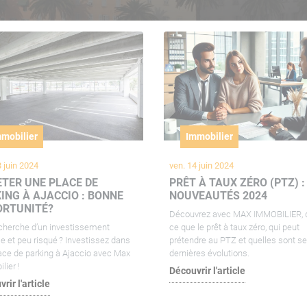
mobilier
Immobilier
8 juin 2024
ven. 14 juin 2024
TER UNE PLACE DE
PRÊT À TAUX ZÉRO (PTZ) :
ING À AJACCIO : BONNE
NOUVEAUTÉS 2024
ORTUNITÉ?
Découvrez avec MAX IMMOBILIER, q
echerche d’un investissement
ce que le prêt à taux zéro, qui peut
le et peu risqué ? Investissez dans
prétendre au PTZ et quelles sont s
ace de parking à Ajaccio avec Max
dernières évolutions.
lier !
Découvrir l'article
rir l'article