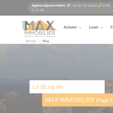
Panneau de gestion des cookies
Agence
Ajaccio
Centre
1 av du 1er consul
04 95
21 01 02
Acheter
Louer
F
Accueil
Blog
Le BLog de
MAX IMMOBILIER
(Page 6