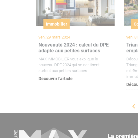
Immobilier
C
ven. 29 mars 2024
ven. 8
Nouveauté 2024 : calcul du DPE
Trian
adapté aux petites surfaces
empl
MAX IMMOBILIER vous explique le
Découv
nouveau DPE 2024 qui se destinent
Triangl
surtout aux petites surfaces
extrêm
immobi
Découvrir l'article
Découv
La premièr