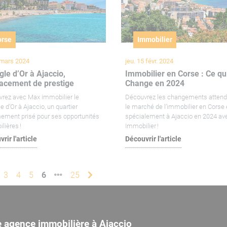
orse
Immobilier
 mars 2024
jeu. 15 févr. 2024
gle d’Or à Ajaccio,
Immobilier en Corse : Ce qu
acement de prestige
Change en 2024
rez avec Max immobilier le
Découvrez les changements attend
e d’Or à Ajaccio, un quartier
le marché de l’immobilier en Corse 
ement prisé pour ses opportunités
spécialement à Ajaccio en 2024 a
lières !
Immobilier !
rir l'article
Découvrir l'article
3
4
5
6
25
e agence immobilière à Ajaccio