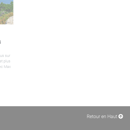
i
us sur
et plus
vec Max
Retour en Haut