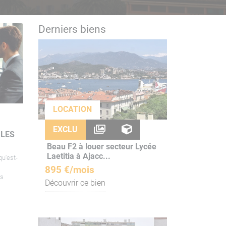
Derniers biens
LOCATION
EXCLU
 LES
Beau F2 à louer secteur Lycée
Laetitia à Ajacc...
u'est-
895 €/mois
es
Découvrir ce bien