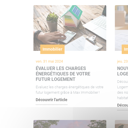
Immobilier
Im
ven. 31 mai 2024
jeu. 2
ÉVALUER LES CHARGES
NOUV
ÉNERGÉTIQUES DE VOTRE
LOG
FUTUR LOGEMENT
Découv
Evaluez les charges énergétiques de votre
Logeme
futur logement grâce à Max Immobilier !
des no
habitat
Découvrir l'article
Découv