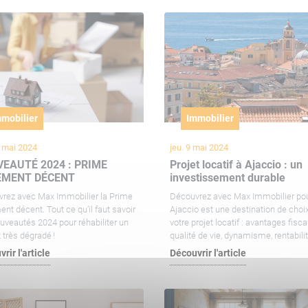
mobilier
Immobilier
3 mai 2024
jeu. 9 mai 2024
EAUTÉ 2024 : PRIME
Projet locatif à Ajaccio : un
EMENT DÉCENT
investissement durable
rez avec Max Immobilier la Prime
Découvrez avec Max Immobilier po
nt décent. Tout ce qu’il faut savoir
Ajaccio est une destination de choi
uveautés 2024 pour réhabiliter un
votre projet locatif : avantages fisca
 très dégradé !
qualité de vie, dynamisme, rentabilit
rir l'article
Découvrir l'article