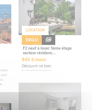
LOCATION
EXCLU
F2 neuf à louer 3ème étage
secteur résidenc...
845 €/mois
Découvrir ce bien
urquoi
x pour
ux,
é...