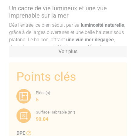
Un cadre de vie lumineux et une vue
imprenable sur la mer
Dès l’entrée, ce bien séduit par sa
luminosité naturelle
,
grâce à de larges ouvertures et une belle hauteur sous
plafond. Le balcon, offrant
une vue mer dégagée
,
devient un espace privilégié pour se détendre ou
Voir plus
profiter d'un café en extérieur. L’appartement allie avec
élégance le cachet de l’ancien, avec ses
tomettes et
carrelages en excellent état
, et le confort moderne,
Points clés
grâce aux
rénovations récentes
réalisées.
Un intérieur spacieux et rénové avec soin
Pièce(s)
L’espace de vie, généreux et bien agencé, se compose
5
d’un grand salon accueillant, une cuisine équipée et
séparée refaite il y a environ deux ans. La salle de bain,
Surface Habitable (m²)
90.04
également rénovée, complète cet ensemble fonctionnel
et esthétique. Chaque détail a été pensé pour offrir un
DPE
confort optimal : climatisation réversible neuve, double