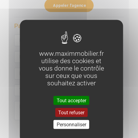
Grenier : 45.87 m²
Appeler l'agence
Éléments financiers
Par email :
Taxe foncière
: 1390€
Charges de copropriété
: 315€ / trimestre
www.maximmobilier.fr
Bien en copropriété. Pas de procédure en cours.
utilise des cookies et
Nombre total de lots
: 12
vous donne le contrôle
sur ceux que vous
--- € *
souhaitez activer
*Honoraires à la charge du vendeur
Tout accepter
Tout refuser
Personnaliser
Envoyer