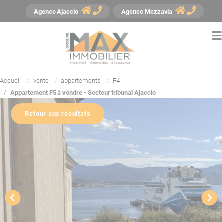
Panneau de gestion des cookies
Agence
Ajaccio
Agence
Mezzavia
Accueil
vente
appartements
F4
Appartement F5 à vendre - Secteur tribunal Ajaccio
Retour aux résultats
YouTube est désactivé.
Autoriser