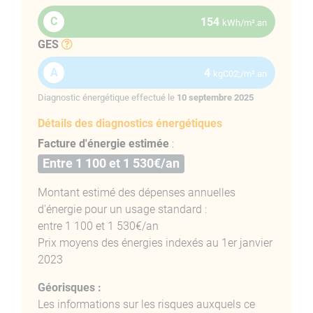
vitrage, volets en bois neufs, et ballon
C
154
kWh/m².an
thermodynamique pour une gestion efficace de
GES
l’énergie. Quatre chambres viennent compléter les
espaces, que vous pourrez aisément aménager selon
A
4
kgC02;/m².an
vos envies.
Diagnostic énergétique effectué le
10 septembre 2025
Des prestations confortables pour un
quotidien sécurisé et agréable
Détails des diagnostics énergétiques
Facture d'énergie estimée
:
L’appartement bénéficie d’un accès sécurisé grâce à un
Entre 1 100 et 1 530€/an
digicode et un interphone, garantissant tranquillité et
sérénité. En complément, un grenier d’environ 45 m²,
Montant estimé des dépenses annuelles
situé juste au-dessus de l’appartement, offre un espace
d'énergie pour un usage standard :
de stockage supplémentaire ou un potentiel
entre 1 100 et 1 530€/an
d’aménagement selon vos besoins.
Prix moyens des énergies indexés au 1er janvier
Un bien chaleureux, fonctionnel et prêt à
2023
vous accueillir
Géorisques :
Avec ses volumes agréables, ses équipements
Les informations sur les risques auxquels ce