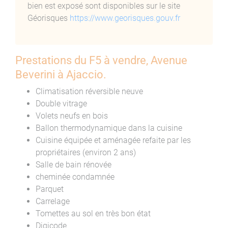
modernes et son emplacement central, cet
bien est exposé sont disponibles sur le site
appartement est conçu pour un quotidien facile et
Géorisques
https://www.georisques.gouv.fr
agréable. Que vous soyez une famille, un couple ou un
investisseur, ce F5 saura répondre à vos attentes en
alliant charme, confort et praticité.
Prestations du F5 à vendre, Avenue
N’hésitez pas à nous contacter pour organiser une
Beverini à Ajaccio.
visite et découvrir par vous-même tout le potentiel de
Climatisation réversible neuve
ce bien d’exception.
Double vitrage
Volets neufs en bois
Ballon thermodynamique dans la cuisine
Cuisine équipée et aménagée refaite par les
propriétaires (environ 2 ans)
Salle de bain rénovée
cheminée condamnée
Parquet
Carrelage
Tomettes au sol en très bon état
Digicode