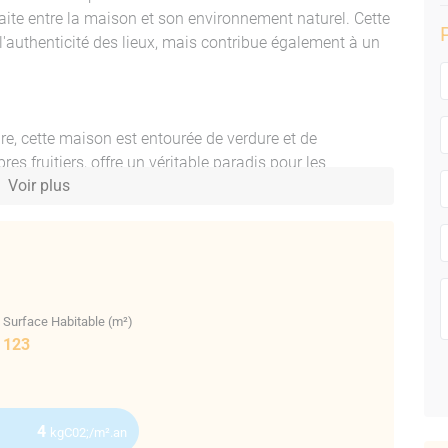
aite entre la maison et son environnement naturel. Cette
'authenticité des lieux, mais contribue également à un
e, cette maison est entourée de verdure et de
bres fruitiers, offre un véritable paradis pour les
Voir plus
 son lot de couleurs et de senteurs, créant un tableau
s réveiller au chant des oiseaux, flâner dans votre jardin
er.
te propriété. Que vous soyez passionné de jardinage,
Surface Habitable (m²)
ement en quête d'un endroit pour vous ressourcer, ce
123
s. Vous pourrez y aménager un potager, créer des
u calme ambiant. La maison, quant à elle, est conçue
ermettant de vivre confortablement tout en profitant de
4
kgC02;/m².an