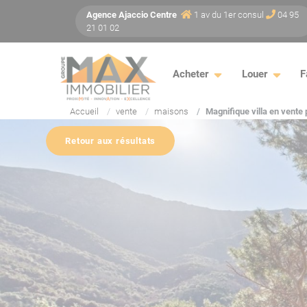
Panneau de gestion des cookies
Agence
Ajaccio
Centre
1 av du 1er consul
04 95
21 01 02
Acheter
Louer
F
Accueil
vente
maisons
Magnifique villa en vente 
Retour aux résultats