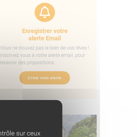
Enregistrer votre
alerte Email
Vous ne trouvez pas le bien de vos rêves !
inscrivez vous à notre alerte email, pour
recevoir des propositions.
Créer mon alerte
ens similaires
trôle sur ceux