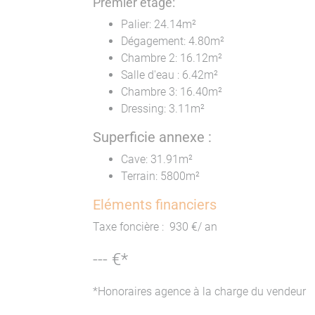
Premier étage:
Conclusion
Palier: 24.14m²
Dégagement: 4.80m²
En résumé, cette maison entièrement rénovée à
Chambre 2: 16.12m²
confort et respect de l'environnement. Son em
Salle d'eau : 6.42m²
cadre naturel exceptionnel en font un choix id
Chambre 3: 16.40m²
la ville tout en bénéficiant de l'accessibilité d
Dressing: 3.11m²
N'attendez plus pour concrétiser votre rêve d
Superficie annexe :
votre projet de manière sereine et professionn
Cave: 31.91m²
histoire. Offrez-vous un cadre de vie hors nor
Terrain: 5800m²
à la sérénité.
Eléments financiers
Pour plus d'informations, n'hésitez pas à nou
accompagner dans cette belle aventure.
Taxe foncière : 930 €/ an
--- €*
*Honoraires agence à la charge du vendeur