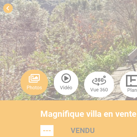
Photos
Vidéo
Vue 360
Pla
Magnifique villa en vente
---
VENDU