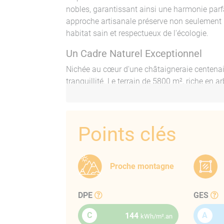
nobles, garantissant ainsi une harmonie parf
approche artisanale préserve non seulement l
habitat sain et respectueux de l'écologie.
Un Cadre Naturel Exceptionnel
Nichée au cœur d'une châtaigneraie centenair
tranquillité. Le terrain de 5800 m², riche en ar
amoureux de la nature. Chaque saison apporte
vivant qui ravira vos sens. Imaginez-vous vou
ou déguster vos propres fruits au petit déjeun
Points clés
Espace et Sérénité
L'espace extérieur est un atout majeur de cet
amateur de balades en pleine nature ou simpl
Proche montagne
terrain vous offre d'innombrables possibilité
espaces de détente ou simplement profiter d
DPE
GES
pour maximiser l'espace et la lumière, vous p
la beauté environnante.
C
A
144
kWh/m².an