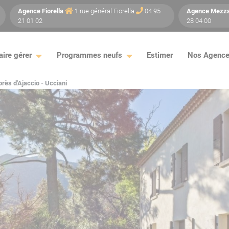
Agence
Fiorella
1 rue général Fiorella
04 95
Agence
Mezz
21 01 02
28 04 00
aire gérer
Programmes neufs
Estimer
Nos Agenc
près d'Ajaccio - Ucciani