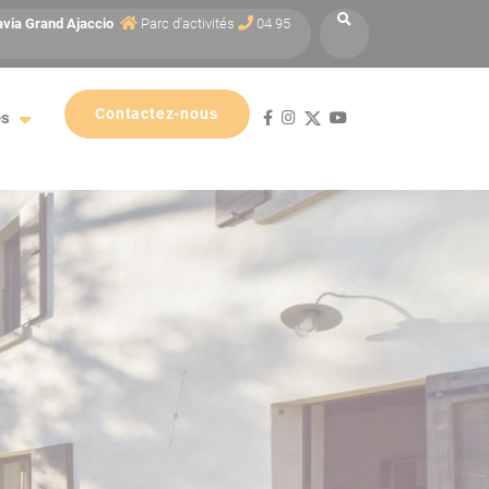
avia
Grand Ajaccio
Parc d'activités
04 95
Contactez-nous
es