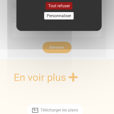
Eléments financiers
Tout refuser
Taxe foncière
: 1632 €/an
Personnaliser
--- € *
*Honoraires à la charge du vendeur
Envoyer
En voir plus
Télécharger les plans