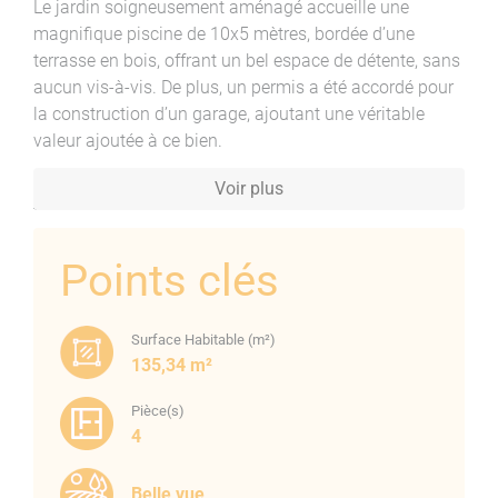
Le jardin soigneusement aménagé accueille une
magnifique piscine de 10x5 mètres, bordée d’une
terrasse en bois, offrant un bel espace de détente, sans
aucun vis-à-vis. De plus, un permis a été accordé pour
la construction d’un garage, ajoutant une véritable
valeur ajoutée à ce bien.
Située dans un secteur recherché, cette villa combine
Voir plus
tranquillité, beaux volumes et proximité des
commodités locales. Ne laissez pas passer cette
opportunité d’acquérir un véritable havre de paix.
Points clés
Contactez dès maintenant votre
agence Max
Immobilier
pour organiser une visite et découvrir tout le
Surface Habitable (m²)
potentiel de cette
villa à vendre
.
135,34 m²
Pièce(s)
4
Belle vue