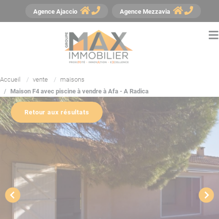
Panneau de gestion des cookies
Agence
Ajaccio
Agence
Mezzavia
Accueil
vente
maisons
Maison F4 avec piscine à vendre à Afa - A Radica
Retour aux résultats
YouTube est désactivé.
Autoriser