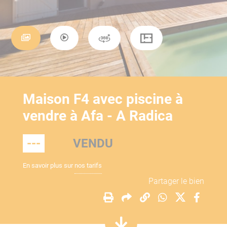
Maison F4 avec piscine à
vendre à Afa - A Radica
---
VENDU
En savoir plus sur
nos tarifs
Partager le bien