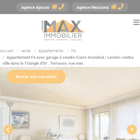
Panneau de gestion des cookies
Agence
Ajaccio
Agence
Mezzavia
Accueil
vente
appartements
F4
Appartement F4 avec garage à vendre Cours Grandval / Leclerc centre
ville dans le Triangle d'Or . Terrasse, vue mer.
Retour aux résultats
YouTube est désactivé.
Autoriser