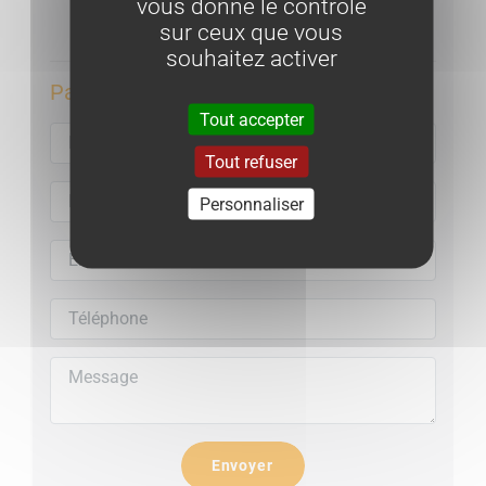
Dégagement:
11.29m²
vous donne le contrôle
Appeler l'agence
WC:
1.34m²
sur ceux que vous
Salle de bain:
6.62m²
souhaitez activer
Salle d'eau:
4.66m²
Par email :
Chambre 1:
11.26m²
Tout accepter
Chambre 2:
11.60m²
Chambre 3:
13.52m²
Tout refuser
Surface annexe :
Personnaliser
Terrasse
Sud:
20.83 m²
Terrasse Nord:
15.46m²
Cave:
6m²
Eléments financiers
Charges de copropriété
: 570.40€ / trimestre
Taxe foncière
: 2676€ / an
Nombre total de lot
: 16
Envoyer