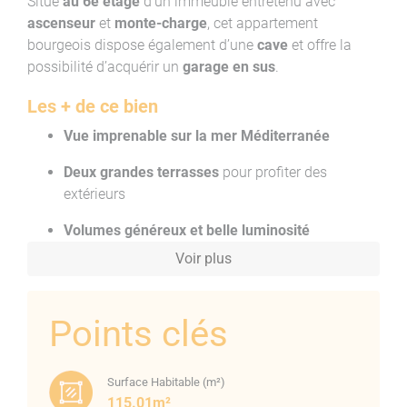
Situé
au 6e étage
d’un immeuble entretenu avec
ascenseur
et
monte-charge
, cet appartement
bourgeois dispose également d’une
cave
et offre la
possibilité d’acquérir un
garage en sus
.
Les + de ce bien
Vue imprenable sur la mer Méditerranée
Deux grandes terrasses
pour profiter des
extérieurs
Volumes généreux et belle luminosité
Voir plus
Double entrée
(porte principale + porte de
service)
Points clés
Cadre verdoyant à proximité immédiate du
Casone
Possibilité d’achat d’un garage
Surface Habitable (m²)
115.01m²