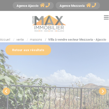
Panneau de gestion des cookies
Agence
Ajaccio
Agence
Mezzavia
Accueil
vente
maisons
Villa à vendre secteur Mezzavia - Ajaccio
Retour aux résultats
YouTube est désactivé.
Autoriser