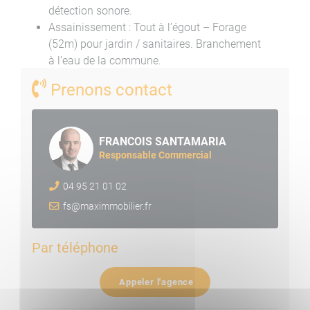
détection sonore.
Assainissement : Tout à l’égout – Forage
(52m) pour jardin / sanitaires. Branchement
à l’eau de la commune.
Prenons contact
Cuisine Studio RDJ : Éléments hauts et bas,
FRANCOIS SANTAMARIA
lave-linge, lave-vaisselle, hotte, micro-ondes,
Responsable Commercial
four électrique.
04 95 21 01 02
Cuisine R+1 : Éléments hauts et bas,
chaudière GAZ (à remplacer), four électrique,
fs@maximmobilier.fr
plaque 4 feux induction
Par téléphone
COMPOSITION VILLA A VENDRE
Appeler l'agence
CORSE DU SUD