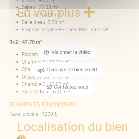
Séjour : 22.38 m²
En voir plus
Cuisine : 15.21 m²
Salle d’eau :2.28 m²
Emprise escalier R+1 vers R+2 : 4.63 m²
R+2 : 47.70 m²
Visionner la vidéo
Placard : 1.27 m²
Chambre 1 : 11.11 m²
Chambre2 + douche : 11.70 m²
Découvrir le bien en 3D
Dégagement : 5.10 m²
Chambre 3 : 12.07 m²
Contactez nous
Salle de bain : 6.45 m²
ELEMENTS FINANCIERS
Taxe foncière : 1200 €
Localisation du bien
--- €*