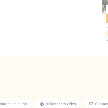
galement accessible par l’extérieur d’environ
24
m²
ardin et sur la piscine.
arger les plans
Visionner la vidéo
Contact