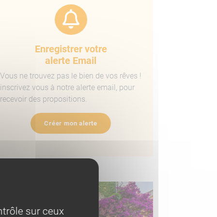
Enregistrer votre
alerte Email
Vous ne trouvez pas le bien de vos rêves !
inscrivez vous à notre alerte email, pour
recevoir des propositions.
Créer mon alerte
ens similaires
trôle sur ceux