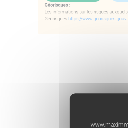
Géorisques :
Hauteur sous plafond : 2,50 m,
Les informations sur les risques auxquels 
Douche, meuble simple vasque,
Géorisques
https://www.georisques.gouv.
Menuiseries aluminium double vitrage in
cuisine,
Volets roulants électriques intégrals en
Cuisine équipée MOBALPA :
Plaque induction
réfrigérateur encastré, hotte suspendue, lave-v
Extérieurs :
Terrasse couverte : spots, carrelage eff
Cuisine d’été : bois au sol, meubles bas, 
Piscine : plage piscine en travertin et c
Douche extérieure avec eau chaude.
Prestations du F3 :
www.maximmobi