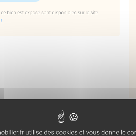
ce bien est exposé sont disponibles sur le site
fr
tégral, bair vitrée à galandages dans le séjour coté
 aluminium, porte d’entrée en bois.
 3 feux, four encastré, micro-onde encastré,
aisselle, meubles hauts et bas, îlot central.
et parquet, garde-corps en inox.
électricité et eau, spots, volet électrique,
ontour en bois,
Bi
lier.fr utilise des cookies et vous donne le con