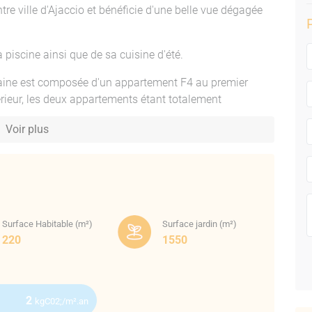
re ville d'Ajaccio et bénéficie d'une belle vue dégagée
 piscine ainsi que de sa cuisine d'été.
aine est composée d'un appartement F4 au premier
rieur, les deux appartements étant totalement
Voir plus
Surface Habitable (m²)
Surface jardin (m²)
220
1550
le salon et les chambres,
indépendant,
2
kgC02;/m².an
,