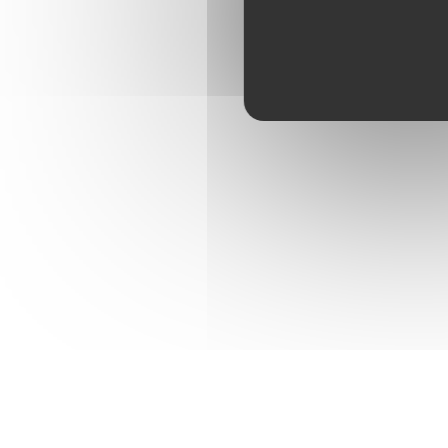
Travertin, parquet,
Peintures lisses, travertin,
Menuiseries aluminium double vitrage in
en aluminium,
Climatisation réversible dans le séjour
Hauteur sous plafond : 2,50 m.
Cuisine équipée MOBALPA :
Four, micro-onde,
Extérieurs:
Terrasse carrelée.
COMPOSITION DE LA VILLA 
Cette superbe villa est sur deux niveaux : la
d'une cuisine d'été et d'une piscine et la par
Un garage de de 30 m² vient compléter ce bi