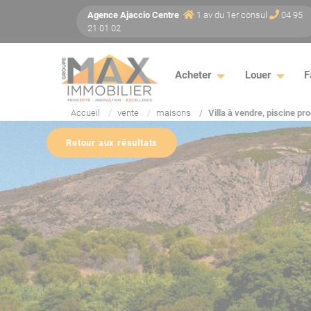
Panneau de gestion des cookies
Agence
Ajaccio
Centre
1 av du 1er consul
04 95
21 01 02
Acheter
Louer
F
Accueil
vente
maisons
Villa à vendre, piscine p
Retour aux résultats