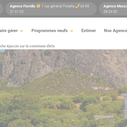
Agence
Fiorella
1 rue général Fiorella
04 95
Agence
Mezz
21 01 02
28 04 00
aire gérer
Programmes neufs
Estimer
Nos Agenc
roche Ajaccio sur la commune d'Afa