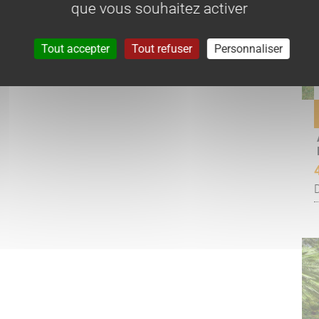
que vous souhaitez activer
tégrales, porte d’entrée en aluminium, volets roulants
Tout accepter
Tout refuser
Personnaliser
 et dans les chambres,
 plaque 3 feux, hotte, lave-vaisselle, îlot central.
A PROXIMITE D'AJACCIO
 partie haute est composée d'un F4 de 130 m² ainsi que
tie basse d'un F3 de 90 m² avec sa terrasse et son jardin.
en.