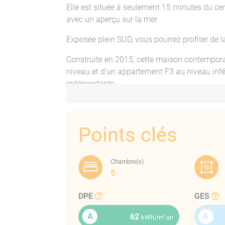
Elle est située à seulement 15 minutes du cent
avec un aperçu sur la mer.
Exposée plein SUD, vous pourrez profiter de la
Construite en 2015, cette maison contempor
niveau et d'un appartement F3 au niveau infé
indépendants.
PRESTATIONS DE LA VILLA
Points clés
Prestations du F4 :
Travertin, parquet,
Chambre(s)
5
Peintures lisses, travertin,
Ballon thermodynamique, spots,
DPE
GES
Climatisation réversible (DAIKIN) dans 
WC suspendus, lave mains dans le WC 
A
A
62
kWh/m².an
Dressing aménagé, placards aménagés