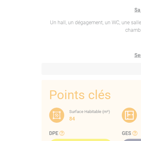
Sa
Un hall, un dégagement, un WC, une salle
chambr
Ses
Persiennes bois, papier peint, carrelage, 
indiv
Points clés
Charge
Surface Habitable (m²)
Taxe f
84
Prix TTC Frais d’agence de 5% inclus, frais 
DPE
GES
pro