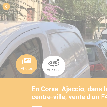
Photos
Vue 360
En Corse, Ajaccio, dans 
centre-ville, vente d'un F