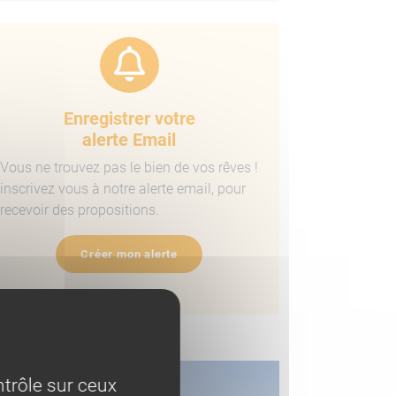
Enregistrer votre
alerte Email
Vous ne trouvez pas le bien de vos rêves !
inscrivez vous à notre alerte email, pour
recevoir des propositions.
Créer mon alerte
ens similaires
trôle sur ceux