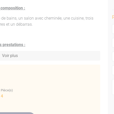
 composition :
 de bains, un salon avec cheminée, une cuisine, trois
es et un débarras.
 prestations :
faïence, menuiseries simple vitrage bois, chaudière gaz
Voir plus
iduelle, cheminée.
s :
200 € par trim
Pièce(s)
oncière :
1 050 €
4
d’agence à charge vendeur, copropriété de 12 lots, aucune
cédures en cours