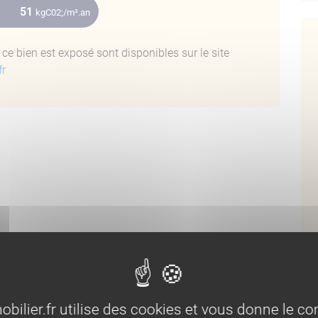
51
kgC02;/m².an
ce bien est exposé sont disponibles sur le site
fr
Bi
lier.fr utilise des cookies et vous donne le con