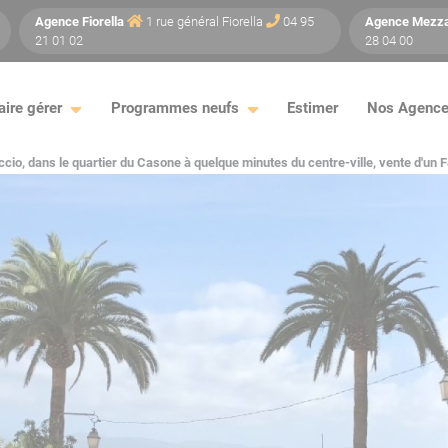
Agence
Fiorella
1 rue général Fiorella
04 95
Agence
Mezz
21 01 02
28 04 00
aire gérer
Programmes neufs
Estimer
Nos Agenc
ccio, dans le quartier du Casone à quelque minutes du centre-ville, vente d'un F