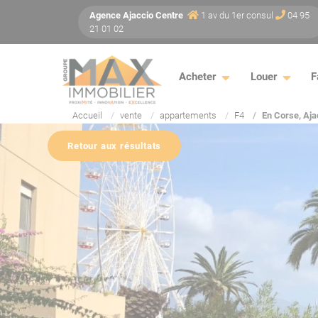
Panneau de gestion des cookies
Agence
Ajaccio
Centre
1 av du 1er consul
04 95
21 01 02
Acheter
Louer
F
Accueil
vente
appartements
F4
En Corse, Aja
Retour aux résultats