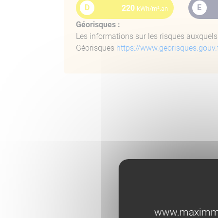
D
E
220
kWh/m².an
Géorisques :
Les informations sur les risques auxquels 
Géorisques
https://www.georisques.gouv.
www.maximmobi