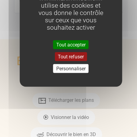
utilise des cookies et
vous donne le contrôle
sur ceux que vous
Envoyer
souhaitez activer
Tout accepter
Tout refuser
En voir plus
Personnaliser
Télécharger les plans
Visionner la vidéo
Découvrir le bien en 3D