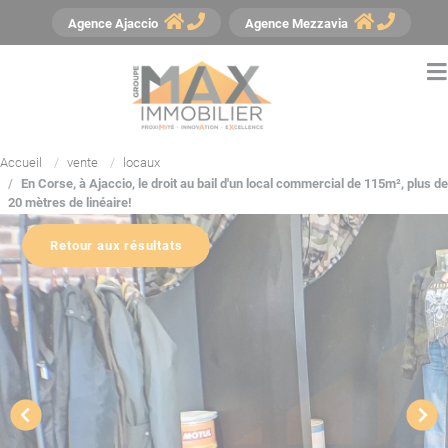
Panneau de gestion des cookies
Agence
Ajaccio
Agence
Mezzavia
Accueil
vente
locaux
En Corse, à Ajaccio, le droit au bail d'un local commercial de 115m², plus de
20 mètres de linéaire!
Retour aux résultats
YouTube est désactivé.
Autoriser