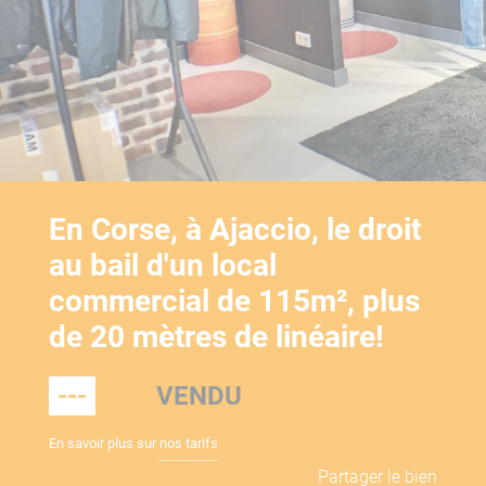
En Corse, à Ajaccio, le droit
au bail d'un local
commercial de 115m², plus
de 20 mètres de linéaire!
---
VENDU
En savoir plus sur
nos tarifs
Partager le bien