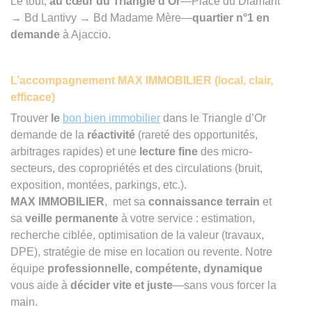
Le tout,
au cœur du Triangle d’Or
—Place du Diamant
→ Bd Lantivy → Bd Madame Mère—
quartier n°1 en
demande
à Ajaccio.
L’accompagnement MAX IMMOBILIER (local, clair,
efficace)
Trouver
le
bon bien immobilier
dans le Triangle d’Or
demande de la
réactivité
(rareté des opportunités,
arbitrages rapides) et une
lecture fine
des micro-
secteurs, des copropriétés et des circulations (bruit,
exposition, montées, parkings, etc.).
MAX IMMOBILIER
, met sa
connaissance terrain
et
sa
veille permanente
à votre service : estimation,
recherche ciblée, optimisation de la valeur (travaux,
DPE), stratégie de mise en location ou revente. Notre
équipe
professionnelle, compétente, dynamique
vous aide à
décider vite et juste
—sans vous forcer la
main.