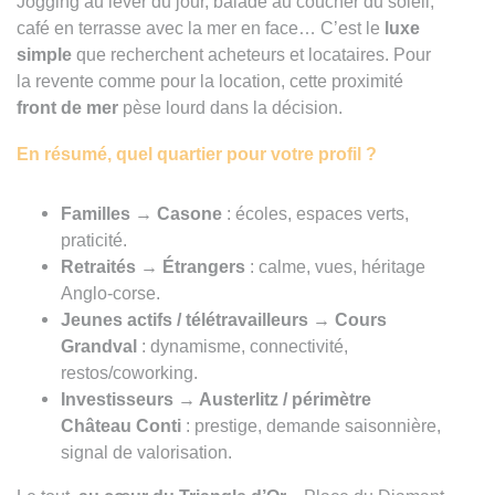
Jogging au lever du jour, balade au coucher du soleil,
café en terrasse avec la mer en face… C’est le
luxe
simple
que recherchent acheteurs et locataires. Pour
la revente comme pour la location, cette proximité
front de mer
pèse lourd dans la décision.
En résumé, quel quartier pour votre profil ?
Familles → Casone
: écoles, espaces verts,
praticité.
Retraités → Étrangers
: calme, vues, héritage
Anglo-corse.
Jeunes actifs / télétravailleurs → Cours
Grandval
: dynamisme, connectivité,
restos/coworking.
Investisseurs → Austerlitz / périmètre
Château Conti
: prestige, demande saisonnière,
signal de valorisation.