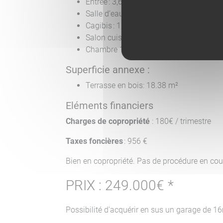
Entrée : 3,62 m2
Salle d’eau : 5,97 m2
Cagibis : 1,06 m2
Salon cuisine : 27,18 m2
Chambre 1 : 12,68 m2
Superficie annexe :
Terrasse en bois: 18.38 m²
Eléments financiers
Charges de copropriété
: 180€ / trimestre
Taxes foncières
: 956 €
Bien en copropriété. Pas de procédure en cou
PRIX : 249.000€ *
Possibilité d'acquérir en sus un garage de 1