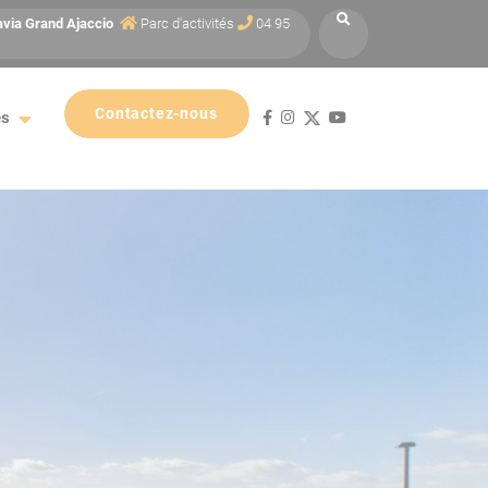
avia
Grand Ajaccio
Parc d'activités
04 95
Contactez-nous
es