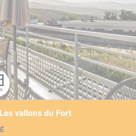
YouTube est désactivé.
Autoriser
ns
 Les vallons du Fort
TÉ