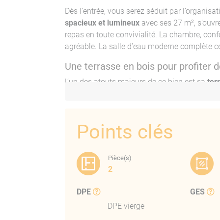
Dès l’entrée, vous serez séduit par l’organis
spacieux et lumineux
avec ses 27 m², s’ouvr
repas en toute convivialité. La chambre, conf
agréable. La salle d’eau moderne complète cet
Une terrasse en bois pour profiter de
L’un des atouts majeurs de ce bien est sa
ter
extérieur. Parfaitement orientée, elle offre un
un cadre idéal pour profiter du climat médite
petits-déjeuners ensoleillés ou vos dîners en p
Points clés
Un garage fermé pour plus de confo
Un garage fermé de 16 m², situé dans la villa
Pièce(s)
complément représente un atout essentiel pou
2
pratique à ce bien déjà attractif.
DPE
GES
Une résidence récente et bien entr
DPE vierge
Livrée en 2020, la résidence des Vallons du F