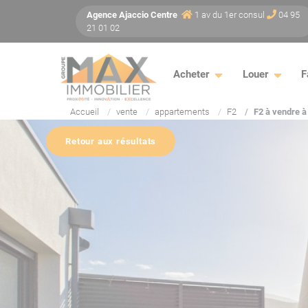
Panneau de gestion des cookies
Agence
Ajaccio
Centre
1 av du 1er consul
04 95
21 01 02
Acheter
Louer
F
Accueil
vente
appartements
F2
F2 à vendre à 
Retour aux résultats