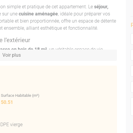
ation simple et pratique de cet appartement. Le
séjour,
e sur une
cuisine aménagée
, idéale pour préparer vos
ortable et bien proportionnée, offre un espace de détente
 ensemble, alliant esthétique et fonctionnalité.
 l’extérieur
rasse en bois de 18 m²
, un véritable espace de vie
Voir plus
e
vue dégagée
sur les vallons environnants et constitue
rranéen tout au long de l’année. Que ce soit pour vos
lein air, cette terrasse saura vous séduire.
rt
 voisine, est proposé en sus au prix de 30 000 €. Ce
Surface Habitable (m²)
r le stationnement ou le stockage, ajoutant une valeur
50.51
etenue
DPE vierge
ort se compose de 8 villas réparties sur deux niveaux.