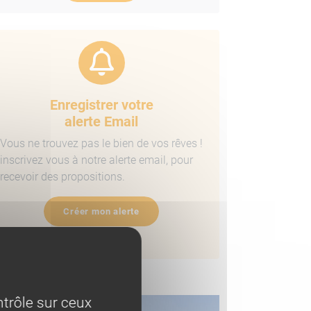
Enregistrer votre
alerte Email
Vous ne trouvez pas le bien de vos rêves !
inscrivez vous à notre alerte email, pour
recevoir des propositions.
Créer mon alerte
ens similaires
trôle sur ceux