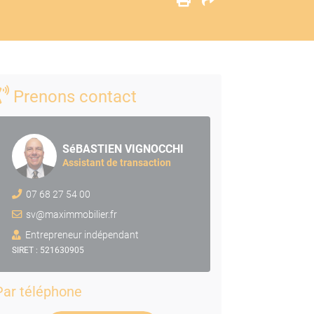
Prenons contact
SéBASTIEN VIGNOCCHI
Assistant de transaction
07 68 27 54 00
sv@maximmobilier.fr
Entrepreneur indépendant
SIRET : 521630905
Par téléphone