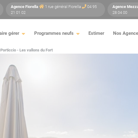
Agence
Fiorella
1 rue général Fiorella
04 95
Agence
Mezz
21 01 02
28 04 00
aire gérer
Programmes neufs
Estimer
Nos Agenc
Porticcio - Les vallons du Fort