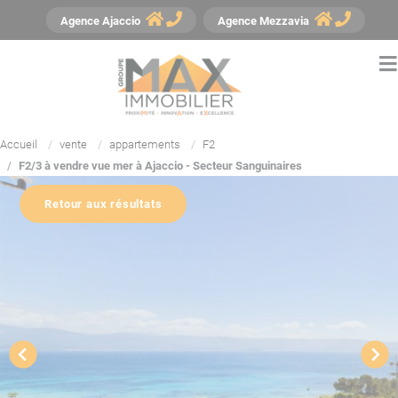
Panneau de gestion des cookies
Agence
Ajaccio
Agence
Mezzavia
Accueil
vente
appartements
F2
F2/3 à vendre vue mer à Ajaccio - Secteur Sanguinaires
Retour aux résultats
YouTube est désactivé.
Autoriser