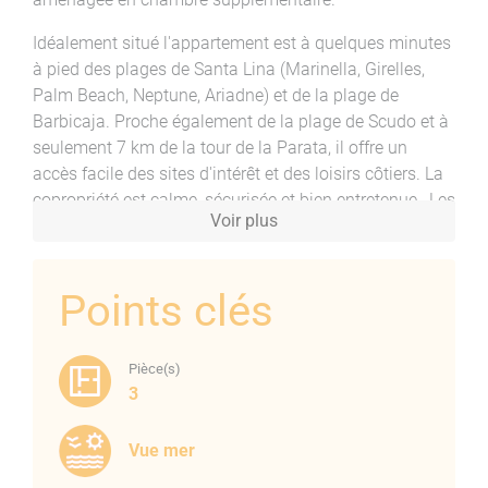
Idéalement situé l'appartement est à quelques minutes
à pied des plages de Santa Lina (Marinella, Girelles,
Palm Beach, Neptune, Ariadne) et de la plage de
Barbicaja. Proche également de la plage de Scudo et à
seulement 7 km de la tour de la Parata, il offre un
accès facile des sites d'intérêt et des loisirs côtiers. La
copropriété est calme, sécurisée et bien entretenue,. Les
Voir plus
parties communes, incluant la façade et les
installations comme l'ascenseur et l'interphone, ont été
récemment rénovées. Un grand parking collectif et une
Points clés
barrière à l'entrée assurent la sécurité des résidents.
L'appartement offre un potentiel d'aménagement
Pièce(s)
important. Il est actuellement composé d'une grande
3
pièce de vie de 26 m², d'une cuisine séparée avec une
loggia de 2.73 m², d'une chambre, d'une salle de bains,
Vue mer
et d'un WC séparé. Il existe une possibilité de
reconfiguration en F3. Des travaux de rafraîchissement