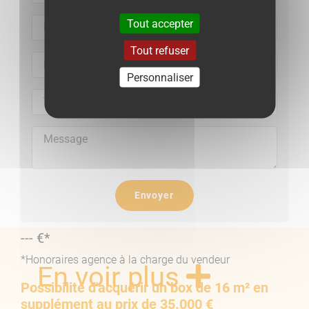
Cave : 3,16 m²
Tout accepter
Terrasse : 13,56 m²
Tout refuser
Eléments financiers
Personnaliser
Charges de copropriété : 405 € / trimestre
Taxe foncière : 1 475 € / an
Nombre total de lot : 32
Bien en copropriété. Pas de procédure en cours
Envoyer
--- €*
*Honoraires agence à la charge du vendeur
En voir plus
Possibilité d'acquérir un box de 16 m² en
supplément au prix de 35.000 €