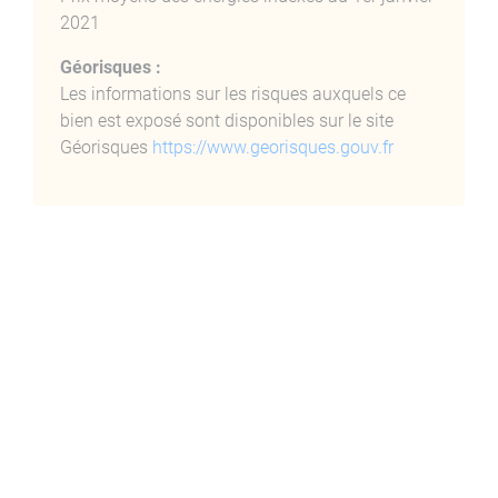
Cet appartement est situé au début de la célèbre route
2021
des Sanguinaires, secteur très prisé de la ville.
Géorisques :
La résidence est idéalement située à proximité
Les informations sur les risques auxquels ce
immédiate des plus belles plages, des commerces ,
bien est exposé sont disponibles sur le site
école et à 5 min du centre ville.
Géorisques
https://www.georisques.gouv.fr
La résidence est fermée par une barrière et l'entrée de
l'immeuble est sécurisée par un interphone/digicode.
ÉLEMENTS FINANCIERS
Charges de copropriété : 165€/trimestre
Bien en copropriété. Pas de procédure en cours
Nombre total de lots : 36 lots pour l'entrée Capo Rosso
108 lots au total dans le bâtiment (comprenant les 3
entrées)