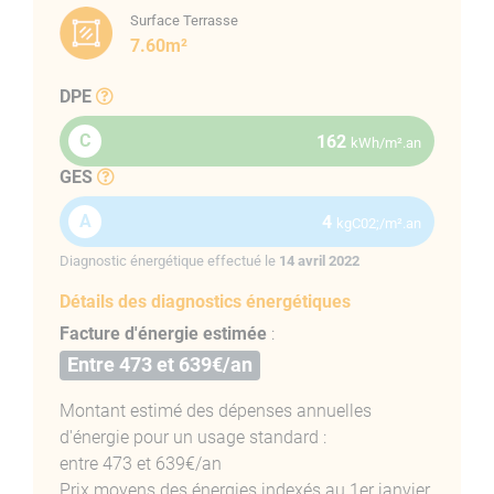
Surface Terrasse
7.60m²
COMPOSITION F2 RESIDENCE
DPE
PARC LUCIE SANGUINAIRES
C
162
kWh/m².an
Superficie totale : 40.36m²
GES
Entrée :
2.99m²
A
4
kgC02;/m².an
Séjour avec cuisne ouverte
: 21.94m²
Diagnostic énergétique effectué le
14 avril 2022
Chambre :
10.22m²
Détails des diagnostics énergétiques
Salle d'eau avec WC :
5.21m²
Facture d'énergie estimée
:
Superficie annexe :
Entre 473 et 639€/an
Terrasse :
7.60m²
Montant estimé des dépenses annuelles
d'énergie pour un usage standard :
Acheter un appartement route des
entre 473 et 639€/an
Sanguinaires
Prix moyens des énergies indexés au 1er janvier