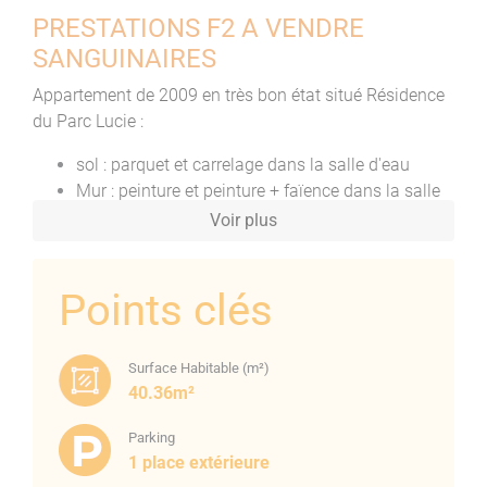
PRESTATIONS F2 A VENDRE
SANGUINAIRES
Appartement de 2009 en très bon état situé Résidence
du Parc Lucie :
sol : parquet et carrelage dans la salle d'eau
Mur : peinture et peinture + faïence dans la salle
d'eau
Voir plus
Double vitrage PVC
Volet roulant manuel
Points clés
cuisine aménagée
Cumulus
Vasque avec meuble et miroir, cabine de douche
Surface Habitable (m²)
Radiateurs électriques et sèche serviette dans la
40.36m²
salle d'eau
Placard
Parking
Interphone
1 place extérieure
Cave et place de parking numérotée