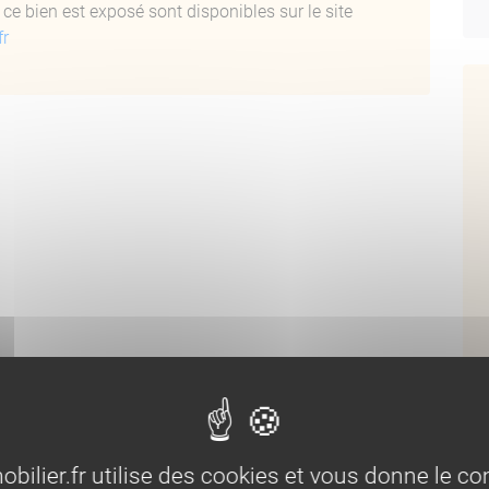
ce bien est exposé sont disponibles sur le site
fr
U BAIL : 59.000 €
R : 827 €/MOIS
Bi
lier.fr utilise des cookies et vous donne le con