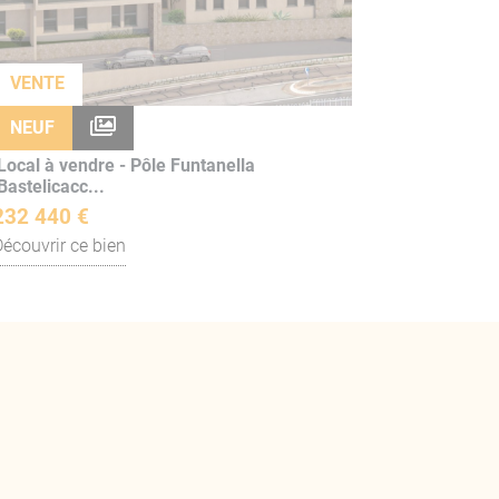
VENTE
NEUF
Local à vendre - Pôle Funtanella
Bastelicacc...
232 440 €
Découvrir ce bien