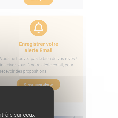
Enregistrer votre
alerte Email
Vous ne trouvez pas le bien de vos rêves !
inscrivez vous à notre alerte email, pour
recevoir des propositions.
Créer mon alerte
ens similaires
trôle sur ceux