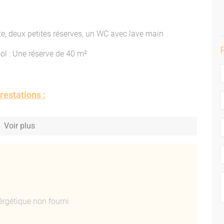
 deux petites réserves, un WC avec lave main
: Une réserve de 40 m²
restations :
Voir plus
ncastrés dans faux plafond, climatisation, alarme, béton
ol et peinture au mur.
est en très bon état.
érgétique non fourni