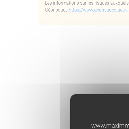
Les informations sur les risques auxquels 
Géorisques
https://www.georisques.gouv.
DROIT A
LOYE
www.maximmobi