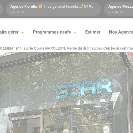
Agence
Fiorella
1 rue général Fiorella
04 95
Agence
Mezz
21 01 02
28 04 00
aire gérer
Programmes neufs
Estimer
Nos Agenc
ns
CEMENT n°1, sur le Cours NAPOLEON, Vente du droit au bail d'un local commer