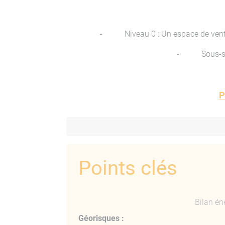
- Niveau 0 : Un espace de vente,
- Sous-sol 
P
Eclairage LED dernière génération en spots e
ciré au s
Points clés
Le local 
Bilan én
Géorisques :