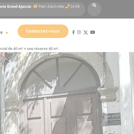
avia
Grand Ajaccio
Parc d'activités
04 95
Contactez-nous
es
cial de 40 m² + une réserve 40 m².