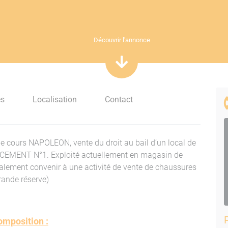
Découvrir l'annonce
es
Localisation
Contact
r le cours NAPOLEON, vente du droit au bail d’un local de
ACEMENT N°1. Exploité actuellement en magasin de
alement convenir à une activité de vente de chaussures
rande réserve)
omposition :