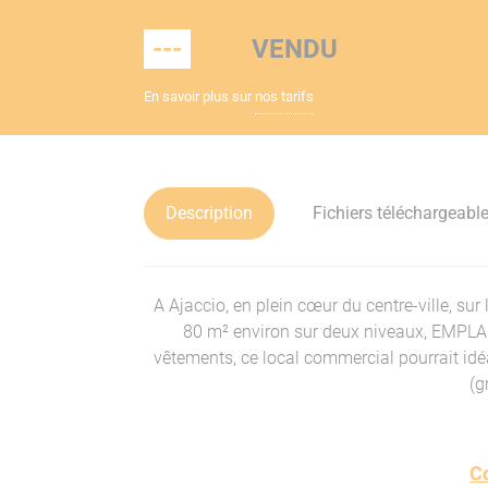
---
VENDU
En savoir plus sur
nos tarifs
Description
Fichiers téléchargeabl
A Ajaccio, en plein cœur du centre-ville, su
80 m² environ sur deux niveaux, EMPL
vêtements, ce local commercial pourrait idé
(g
C