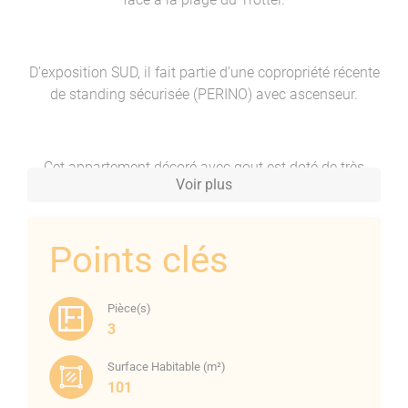
D’exposition SUD, il fait partie d’une copropriété récente
de standing sécurisée (PERINO) avec ascenseur.
Cet appartement décoré avec gout est doté de très
Voir plus
belles prestations et d’une vue panoramique sur le
golfe d’Ajaccio.
Points clés
Sa situation :
Pièce(s)
3
A proximité immédiate des commerces, des transports
Surface Habitable (m²)
en commun, des plages il est à 5 minutes du centre-
101
ville.