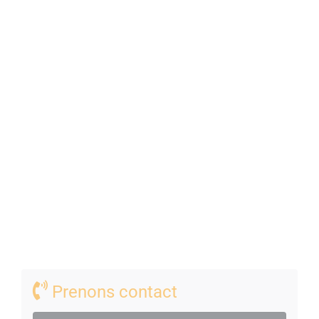
Menuiseries Alu, double vitrage, climatisation gainable,
cheminée avec insert, cuisine équipée Leicht (four à
vapeur, hotte, plaque induction, four, réfrigérateur)
parquet, peinture, faïence, spot, dressing, volet roulant
électrique, store électrique
Prenons contact