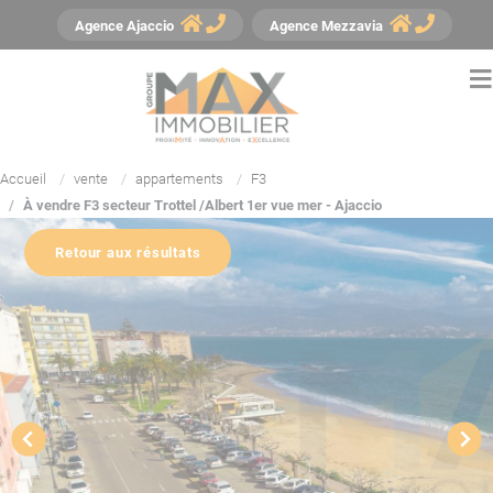
Panneau de gestion des cookies
Agence
Ajaccio
Agence
Mezzavia
Accueil
vente
appartements
F3
À vendre F3 secteur Trottel /Albert 1er vue mer - Ajaccio
Retour aux résultats
YouTube est désactivé.
Autoriser