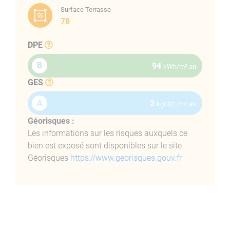
Surface Terrasse
78
Sa composition :
DPE
B
94
kWh/m².an
Un hall (7.34 m²), open space (40.79 m²) une suite
GES
parentale avec salle d’eau et WC (21.28 m²), un
dégagement (1.86 m²), un WC avec lave mains (1.93
A
2
kgC02;/m².an
m²) et une deuxième chambre avec grand dressing
Géorisques :
(20.81 m²) et sa salle de bains + douche (7.12 m²)
Les informations sur les risques auxquels ce
bien est exposé sont disponibles sur le site
Géorisques
https://www.georisques.gouv.fr
Une terrasse de 78 m²
Possibilité de Box (Garage)
Les prestations :