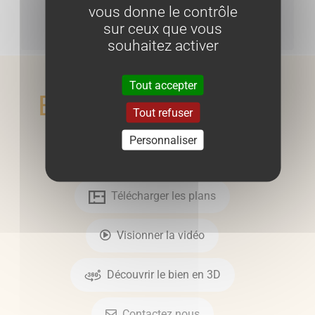
vous donne le contrôle
Envoyer
sur ceux que vous
souhaitez activer
Tout accepter
En voir plus
Tout refuser
Personnaliser
Télécharger les plans
Visionner la vidéo
Découvrir le bien en 3D
Contactez nous