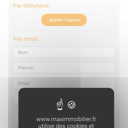
Par téléphone
Appeler l'agence
Par email :
www.maximmobilier.fr
utilise des cookies et