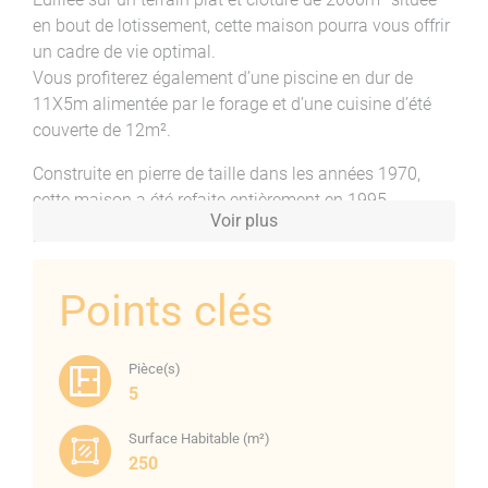
en bout de lotissement, cette maison pourra vous offrir
un cadre de vie optimal.
Vous profiterez également d’une piscine en dur de
11X5m alimentée par le forage et d’une cuisine d’été
couverte de 12m².
Construite en pierre de taille dans les années 1970,
cette maison a été refaite entièrement en 1995.
Voir plus
Elle jouit d’un très bel ensoleillement de par son
exposition plein SUD et bénéficie également d’une vue
sur la mer.
Points clés
Sur deux niveaux, pour une superficie au sol de 360m²
dont 250m² habitables, elle se compose comme suit :
Pièce(s)
5
Au rez-de-chaussée :
D’un appartement principal de type F3 de 150m² avec
Surface Habitable (m²)
une terrasse de 36m², comprenant un salon avec
250
cheminée, une salle à manger, une cuisine équipée, un