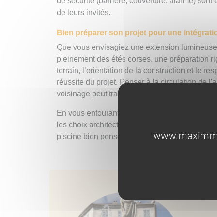
de sécurité (barrière, couverture, alarme) sont 
de leurs invités.
Bien préparer son projet pour une intégrat
Que vous envisagiez une extension lumineuse po
pleinement des étés corses, une préparation ri
terrain, l’orientation de la construction et le 
réussite du projet. Penser à la circulation de l
voisinage peut transformer un simple aménagem
En vous entourant de professionnels locaux, 
les choix architecturaux adaptés au style médit
www.maximmobi
piscine bien pensée valorise votre propriété et