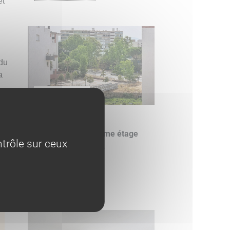
et
 du
a
LOCATION
EXCLU
ur,
F2 neuf à louer 3ème étage
trôle sur ceux
secteur résidenc...
845 €/mois
Découvrir ce bien