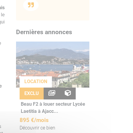
is
 le
qui
Dernières annonces
e
LOCATION
e
EXCLU
Beau F2 à louer secteur Lycée
Laetitia à Ajacc...
895 €/mois
s
Découvrir ce bien