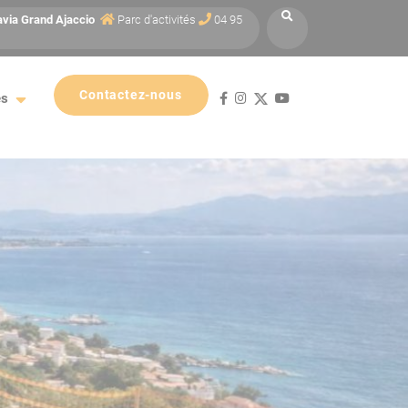
avia
Grand Ajaccio
Parc d'activités
04 95
Contactez-nous
es