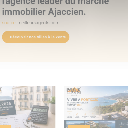
l'agence leader du marché
immobilier Ajaccien.
source:
meilleursagents.com
Découvrir nos villas à la vente