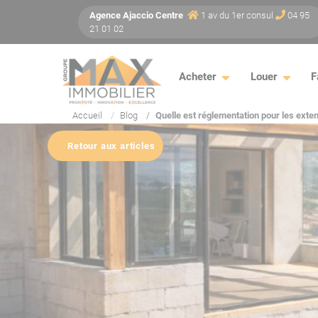
Panneau de gestion des cookies
Agence
Ajaccio
Centre
1 av du 1er consul
04 95
21 01 02
Acheter
Louer
F
Accueil
Blog
Quelle est réglementation pour les exte
Retour aux articles