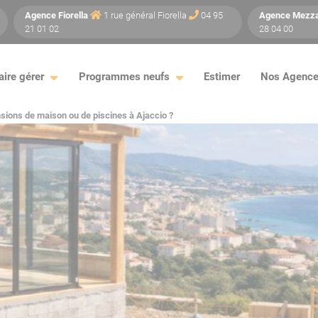
Agence
Fiorella
1 rue général Fiorella
04 95
Agence
Mezz
21 01 02
28 04 00
aire gérer
Programmes neufs
Estimer
Nos Agenc
nsions de maison ou de piscines à Ajaccio ?