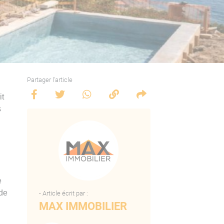
Partager l'article
it
s
e
 de
- Article écrit par :
MAX IMMOBILIER