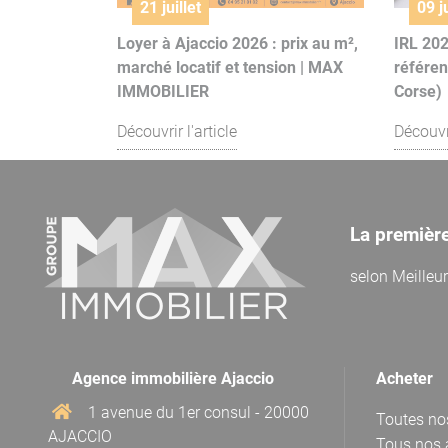
21 juillet
09 ju
Loyer à Ajaccio 2026 : prix au m²,
IRL 202
marché locatif et tension | MAX
référen
IMMOBILIER
Corse)
Découvrir l'article
Découvri
La premièr
selon
Meilleu
Agence immobilière Ajaccio
Acheter
1 avenue du 1er consul - 20000
Toutes no
AJACCIO
Tous nos 