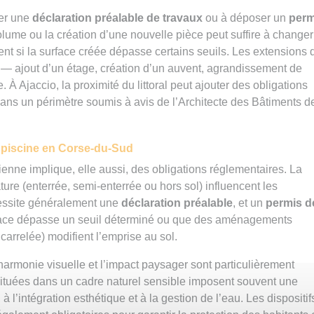
uer une
déclaration préalable de travaux
ou à déposer un
perm
ume ou la création d’une nouvelle pièce peut suffire à changer
ment si la surface créée dépasse certains seuils. Les extensions 
 — ajout d’un étage, création d’un auvent, agrandissement de
À Ajaccio, la proximité du littoral peut ajouter des obligations
ns un périmètre soumis à avis de l’Architecte des Bâtiments d
e piscine en Corse-du-Sud
cienne implique, elle aussi, des obligations réglementaires. La
ure (enterrée, semi-enterrée ou hors sol) influencent les
essite généralement une
déclaration préalable
, et un
permis d
urface dépasse un seuil déterminé ou que des aménagements
arrelée) modifient l’emprise au sol.
’harmonie visuelle et l’impact paysager sont particulièrement
u situées dans un cadre naturel sensible imposent souvent une
 l’intégration esthétique et à la gestion de l’eau. Les dispositif