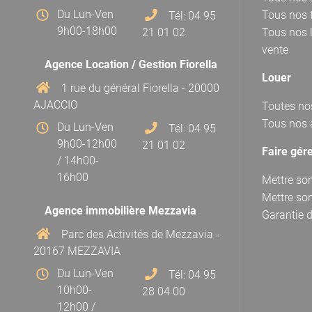
Du Lun-Ven
Tous nos t
Tél: 04 95
9h00-18h00
21 01 02
Tous nos 
vente
Agence Location / Gestion Fiorella
Louer
1 rue du général Fiorella - 20000
AJACCIO
Toutes no
Tous nos 
Du Lun-Ven
Tél: 04 95
9h00-12h00
21 01 02
Faire gér
/ 14h00-
16h00
Mettre son
Mettre son
Agence immobilière Mezzavia
Garantie d
Parc des Activités de Mezzavia -
20167 MEZZAVIA
Du Lun-Ven
Tél: 04 95
10h00-
28 04 00
12h00 /