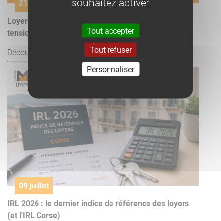
souhaitez activer
21 juillet
Loyer à Ajaccio 2026 : prix au m², marché locatif et
Tout accepter
tension | MAX IMMOBILIER
Tout refuser
Découvrir l'article
Personnaliser
09 juillet
IRL 2026 : le dernier indice de référence des loyers
(et l'IRL Corse)