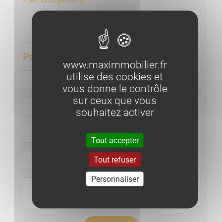
Loggia n°1 : 2,50 m²
Loggia n°2 : 8,30 m²
Appeler l'agence
Par email :
ELEMENTS FINANCIERS
www.maximmobilier.fr
Charges de copropriété
: 121.22€/trimestre
utilise des cookies et
vous donne le contrôle
Taxes foncières
:
697 € /an
sur ceux que vous
souhaitez activer
Bien en copropriété. Pas de procédure en cours
Nombre total de lots : 166
Tout accepter
Tout refuser
Personnaliser