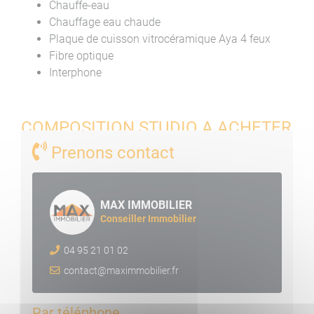
Chauffe-eau
Chauffage eau chaude
Plaque de cuisson vitrocéramique Aya 4 feux
Fibre optique
Interphone
COMPOSITION STUDIO A ACHETER
AJACCIO
Prenons contact
Surface totale : 31.70 m²
Entrée : 3,45 m²
MAX IMMOBILIER
Salle de Bains : 2,75 m²
Conseiller Immobilier
Toilettes : 1,70 m²
Cuisine : 3,60 m²
04 95 21 01 02
Pièce à vivre : 18,40 m²
contact@maximmobilier.fr
Placard : 1,80 m²
Surface annexe :
Par téléphone