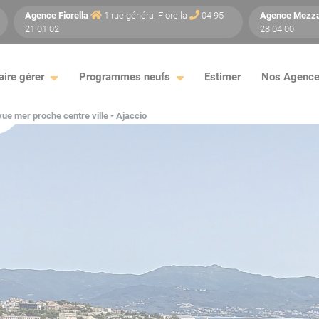
Agence
Fiorella
1 rue général Fiorella
04 95
Agence
Mezz
21 01 02
28 04 00
aire gérer
Programmes neufs
Estimer
Nos Agenc
ns
vue mer proche centre ville - Ajaccio