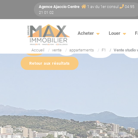
Panneau de gestion des cookies
Agence
Ajaccio
Centre
1 av du 1er consul
04 95
21 01 02
Acheter
Louer
F
Photos
Vidéo
Vue 360
Pla
Accueil
vente
appartements
F1
Vente studio 
Retour aux résultats