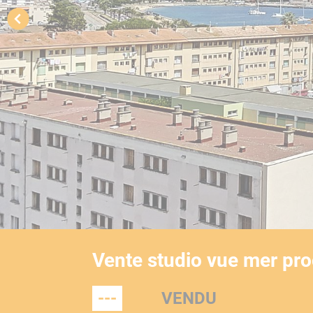
Vente studio vue mer proc
---
VENDU