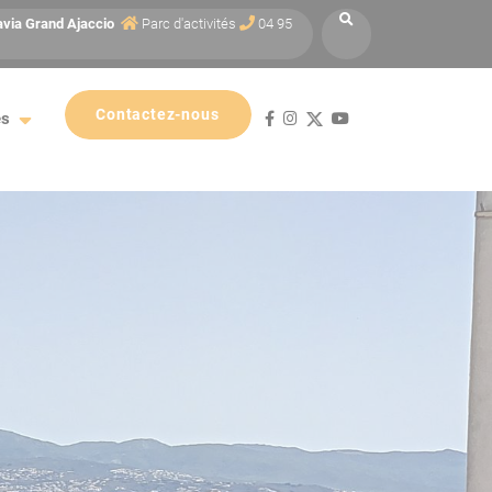
avia
Grand Ajaccio
Parc d'activités
04 95
Contactez-nous
es