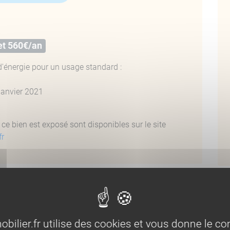
et 560€/an
'énergie pour un usage standard :
janvier 2021
ce bien est exposé sont disponibles sur le site
fr
Bi
NDRE AJACCIO
lier.fr utilise des cookies et vous donne le con