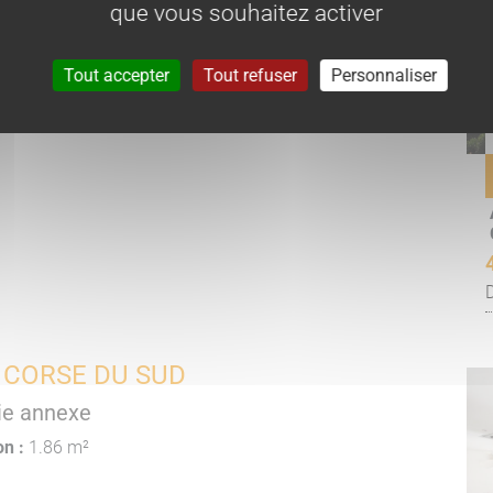
que vous souhaitez activer
Tout accepter
Tout refuser
Personnaliser
 CORSE DU SUD
ie annexe
on :
1.86 m²