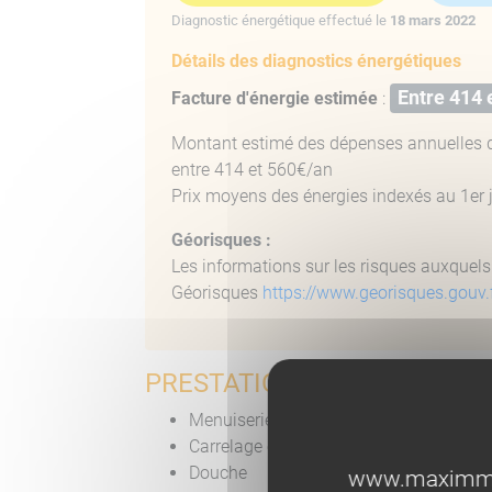
Diagnostic énergétique effectué le
18 mars 2022
Détails des diagnostics énergétiques
Entre 414 
Facture d'énergie estimée
:
Montant estimé des dépenses annuelles d
entre 414 et 560€/an
Prix moyens des énergies indexés au 1er 
Géorisques :
Les informations sur les risques auxquels 
Géorisques
https://www.georisques.gouv.
PRESTATIONS STUDIO A VE
Menuiseries PVC double vitrage
Carrelage effet béton
Douche
www.maximmobi