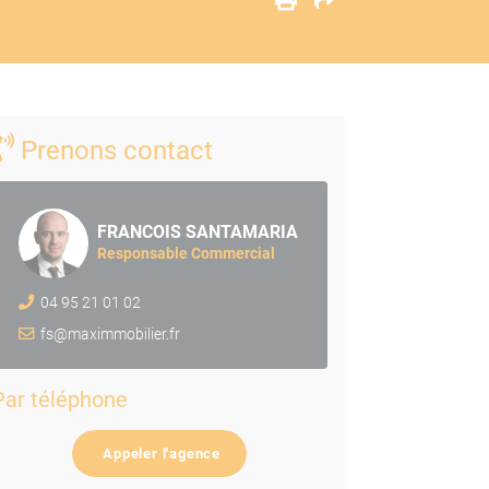
Prenons contact
FRANCOIS SANTAMARIA
Responsable Commercial
04 95 21 01 02
fs@maximmobilier.fr
Par téléphone
Appeler l'agence