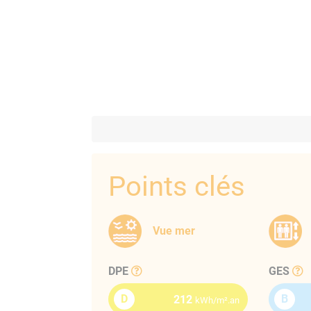
Points clés
Vue mer
DPE
GES
D
B
212
kWh/m².an