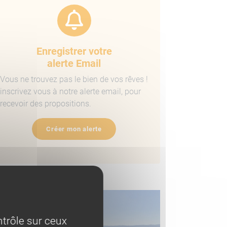
Enregistrer votre
alerte Email
Vous ne trouvez pas le bien de vos rêves !
inscrivez vous à notre alerte email, pour
recevoir des propositions.
Créer mon alerte
ens similaires
trôle sur ceux