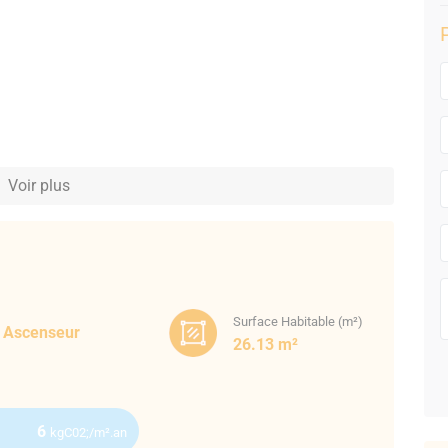
Voir plus
Surface Habitable (m²)
Ascenseur
26.13 m²
6
kgC02;/m².an